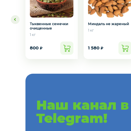
Креветки
Орехи
Миндаль не жареный
Тыквенные семечки
очищенные
1 кг
1 кг
Икра
800
1 580
₽
₽
Деликатесы
Желаете 
Утки
Соки
Наш канал в
Сухофрукты
Telegram!
Сладости