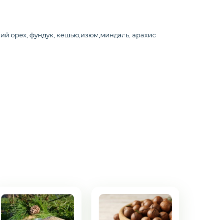
кий орех, фундук, кешью,изюм,миндаль, арахис