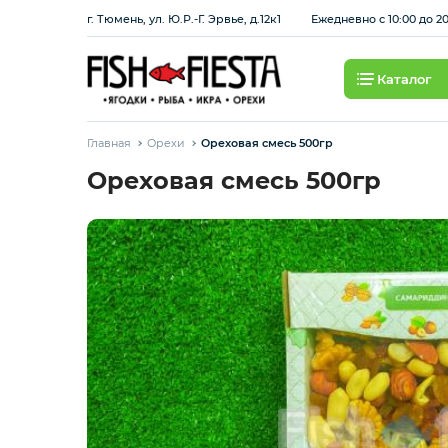
г. Тюмень, ул. Ю.Р.-Г. Эрвье, д.12к1
Ежедневно с 10:00 до 2
Каталог
Свежие ягоды и фрукты
Главная
Орехи
Ореховая смесь 500гр
Хит продаж
Ореховая смесь 500гр
Охлажденная рыба
Березовские полуфабрикаты
Рыба красная с/м
Рыба белая с/м