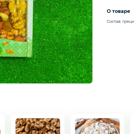
О товаре
Состав: грец