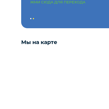
ЖМИ СЮДА ДЛЯ ПЕРЕХОДА
Мёд
Пицца
Мы на карте
Сиропы и топпинг
Соусы
Замороженная ягода
Мороженое
Консервация