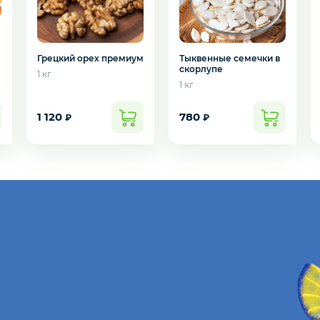
Грецкий орех премиум
Тыквенные семечки в
скорлупе
1 кг
1 кг
1 120
780
₽
₽
подозвать сотрудника
Да
Нет