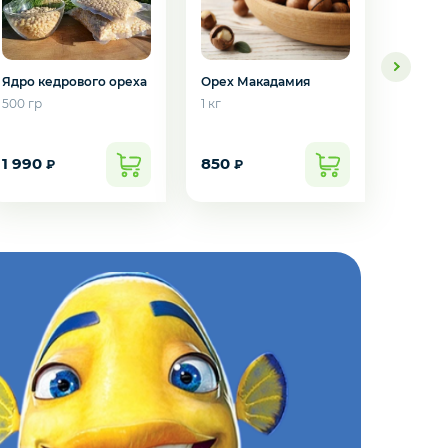
Орех Макадамия
Фундук
Ядро кедрового ореха
1 кг
1 кг
500 гр
1 990
850
2 050
₽
₽