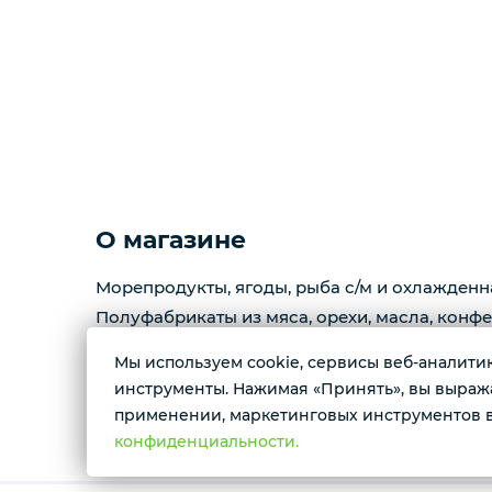
Копчености
Курзе
Масло
Варенье
О магазине
Морепродукты, ягоды, рыба с/м и охлажденн
Фарш
Полуфабрикаты из мяса, орехи, масла, конфе
Мы используем cookie, сервисы веб-аналитики
Контактные номера тел.:
инструменты. Нажимая «Принять», вы выражае
+79222658940 Ксения
применении, маркетинговых инструментов в
+79088676676 Мария
конфиденциальности.