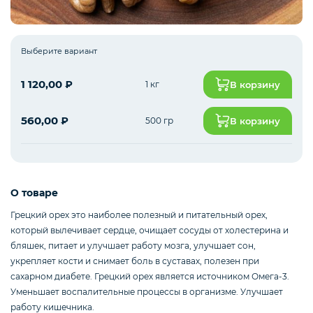
Рыба белая с/м
Выберите вариант
1 120,00
₽
1 кг
В корзину
Северная рыба
560,00
₽
500 гр
В корзину
Стейки и уха
О товаре
Филе
Грецкий орех это наиболее полезный и питательный орех,
который вылечивает сердце, очищает сосуды от холестерина и
бляшек, питает и улучшает работу мозга, улучшает сон,
укрепляет кости и снимает боль в суставах, полезен при
Рыбные пельмени
сахарном диабете. Грецкий орех является источником Омега-3.
Уменьшает воспалительные процессы в организме. Улучшает
работу кишечника.