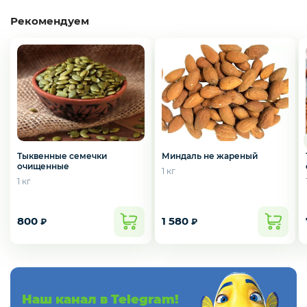
Слабосоленая рыба
Рекомендуем
Панировка
Полуфабрикаты
Миндаль не жареный
Тыквенные семечки
очищенные
Креветки
1 кг
1 кг
800
1 580
₽
₽
Орехи
Икра
Наш канал в Telegram!