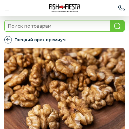
Свежие ягоды и фрукты
Грецкий орех премиум
Грецкий
орех
Хит продаж
премиум
Охлажденная рыба
Березовские полуфабрикаты
Рыба красная с/м