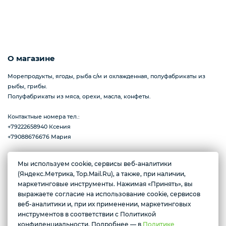
Пицца
О магазине
Сиропы и топпинг
Морепродукты, ягоды, рыба с/м и охлажденная, полуфабрикаты из
рыбы, грибы.
Полуфабрикаты из мяса, орехи, масла, конфеты.
Соусы
Контактные номера тел.:
+79222658940 Ксения
+79088676676 Мария
Замороженная ягода
Мы используем cookie, сервисы веб-аналитики
Желаете подозвать сотрудника
(Яндекс.Метрика, Top.Mail.Ru), а также, при наличии,
г. Тюмень, ул. Ю.Р.-Г. Эрвье, д.12к1
маркетинговые инструменты. Нажимая «Принять», вы
Мороженое
Ежедневно с 10:00 до 20:00
выражаете согласие на использование cookie, сервисов
Да
Нет
веб-аналитики и, при их применении, маркетинговых
инструментов в соответствии с Политикой
Условия доставки
конфиденциальности. Подробнее — в
Политике