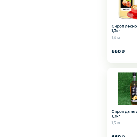
Северная рыба
Сироп лесно
Стейки и уха
1,3кг
1,3 кг
Филе
660
₽
Рыбные пельмени
Слабосоленая рыба
Панировка
Сироп дыня 
1,3кг
Полуфабрикаты
1,3 кг
Желаете 
660
₽