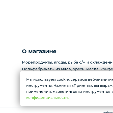
Мёд
Пицца
Сиропы и топпинг
О магазине
Соусы
Морепродукты, ягоды, рыба с/м и охлажденн
Полуфабрикаты из мяса, орехи, масла, конфе
Замороженная ягода
Мы используем cookie, сервисы веб-аналитики
Контактные номера тел.:
инструменты. Нажимая «Принять», вы выражае
+79222658940 Ксения
Мороженое
применении, маркетинговых инструментов в
+79088676676 Мария
конфиденциальности.
Консервация
Работа