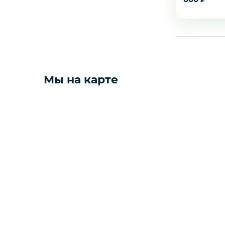
Креветки
Орехи
Икра
Мы на карте
Деликатесы
Утки
Соки
Сухофрукты
Сладости