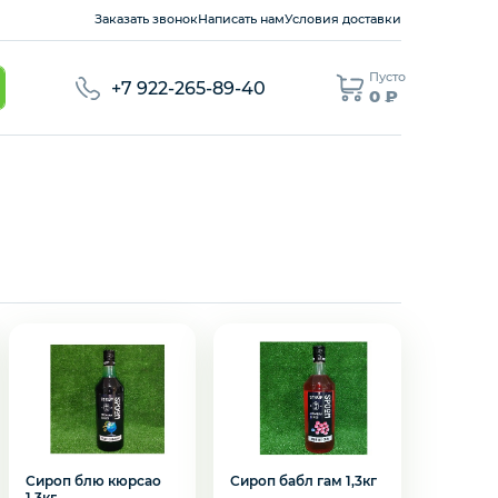
Заказать звонок
Написать нам
Условия доставки
Пусто
+7 922-265-89-40
0 ₽
Сироп блю кюрсао
Сироп бабл гам 1,3кг
1,3кг