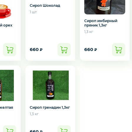
Сироп Шоколад
1 шт
Сироп имбирный
пряник 1,3кг
й орех
1,3 кг
660
660
₽
₽
желтая
Сироп гренадин 1,3кг
1,3 кг
подозвать сотрудника
660
₽