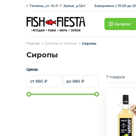
г. Тюмень, ул. Ю.Р.-Г. Эрвье, д.12к1
Ежедневно с 10:00 до 2
Каталог
Свежие ягоды и фрукты
Главная
Сиропы и топпинг
Сиропы
Хит продаж
Сиропы
Цена:
Охлажденная рыба
7 товаров
660
660
Березовские полуфабрикаты
Рыба красная с/м
Сбросить
Применить
Рыба белая с/м