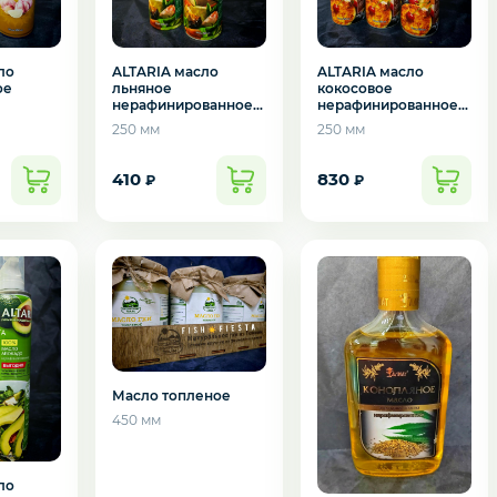
ло
ALTARIA масло
ALTARIA масло
ое
льняное
кокосовое
нерафинированное
нерафинированное
ванное
250мл
250мл
250 мм
250 мм
410
830
₽
₽
Масло топленое
450 мм
ло