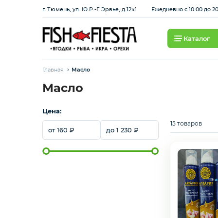
г. Тюмень, ул. Ю.Р.-Г. Эрвье, д.12к1
Ежедневно с 10:00 до 2
Каталог
Свежие ягоды и фрукты
Главная
Масло
Хит продаж
Масло
Цена:
Охлажденная рыба
15 товаров
160
1 230
Березовские полуфабрикаты
Рыба красная с/м
Сбросить
Применить
Рыба белая с/м