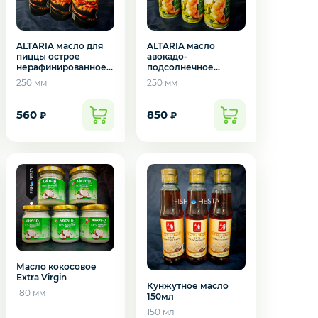
ALTARIA масло для
ALTARIA масло
пиццы острое
авокадо-
нерафинированное
подсолнечное
250мл
нерафинированное
250 мм
250 мм
250мл
560
850
₽
₽
Масло кокосовое
Extra Virgin
Кунжутное масло
180 мм
150мл
150 мл