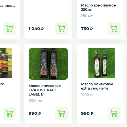
Масло конопляное
ванное
250мл
250 мм
1 040
730
₽
₽
подозвать сотрудника
Да
Нет
го
Масло оливковое
Масло оливковое
extra vergine 1л
GRATOЅ CRAFT
LABEL 1л
1000 мл
1000 мл
990
990
₽
₽