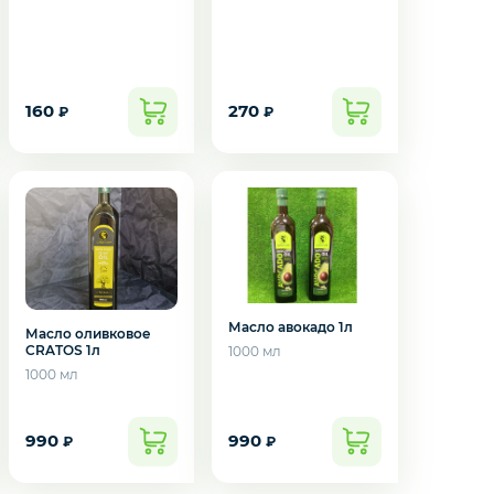
160
270
₽
₽
Масло авокадо 1л
Масло оливковое
CRATOЅ 1л
1000 мл
1000 мл
990
990
₽
₽