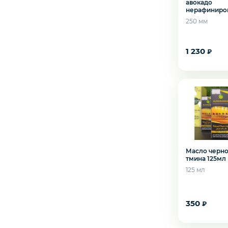
авокадо
Креветки
нерафиниро
250мл
250 мм
Орехи
1 230
₽
Икра
Желаете 
Деликатесы
Утки
Масло черно
тмина 125мл
Соки
125 мл
Сухофрукты
350
₽
Сладости