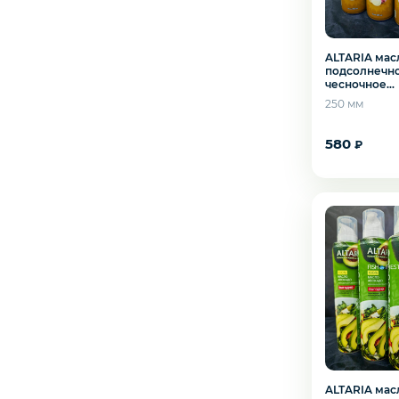
Северная рыба
ALTARIA мас
подсолнечн
Стейки и уха
чесночное
нерафиниро
250 мм
250мл
Филе
580
₽
Рыбные пельмени
Слабосоленая рыба
Панировка
Полуфабрикаты
ALTARIA мас