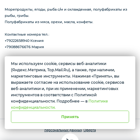
Морепродукты, ягоды, рыба с/м и охлажденная, полуфабрикаты из
Деликатесы
рыбы, грибы.
Полуфабрикаты из мяса, орехи, масла, конфеты.
Контактные номера тел.:
Утки
+79222658940 Ксения
+79088676676 Мария
Соки
Мы используем cookie, сервисы веб-аналитики
(Яндекс.Метрика, Top.Mail.Ru), а также, при наличии,
г. Тюмень, ул. Ю.Р.-Г. Эрвье, д.12к1
маркетинговые инструменты. Нажимая «Принять», вы
Желаете подозвать сотрудника
Ежедневно с 10:00 до 20:00
выражаете согласие на использование cookie, сервисов
Сухофрукты
веб-аналитики и, при их применении, маркетинговых
Да
Нет
инструментов в соответствии с Политикой
Условия доставки
конфиденциальности. Подробнее — в
Политике
конфиденциальности.
Сладости
Принять
Работает на платформе Моя-лавка. Все права защищены.
Политика
персональных данных
.
Оферта
Мёд