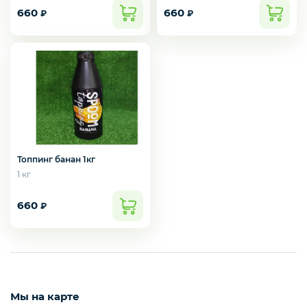
660
660
₽
₽
Рыба белая с/м
Северная рыба
Стейки и уха
Топпинг банан 1кг
1 кг
Филе
660
₽
Рыбные пельмени
Мы на карте