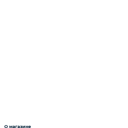
Слабосоленая рыба
Панировка
Полуфабрикаты
Креветки
Орехи
Икра
О магазине