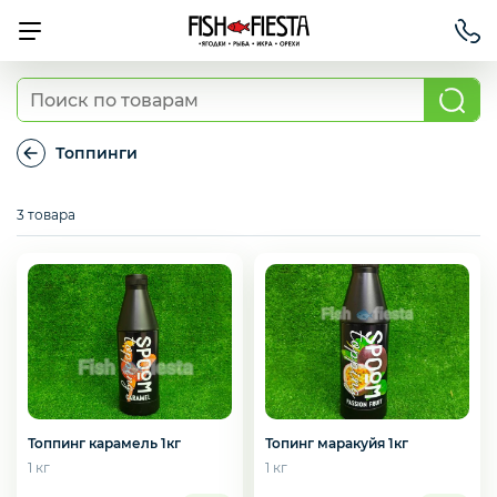
Свежие ягоды и фрукты
Топпинги
Топпинги
Хит продаж
3 товара
Охлажденная рыба
Березовские полуфабрикаты
Топпинг карамель 1кг
Топинг маракуйя 1кг
1 кг
1 кг
Рыба красная с/м