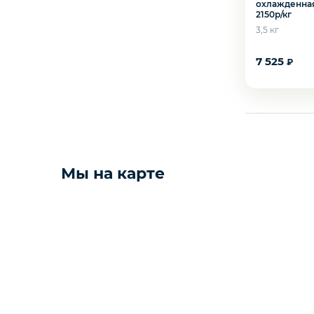
охлажденная
2150р/кг
Северная рыба
3,5 кг
7 525
₽
Стейки и уха
Филе
Рыбные пельмени
Желаете 
Мы на карте
Слабосоленая рыба
Панировка
Полуфабрикаты