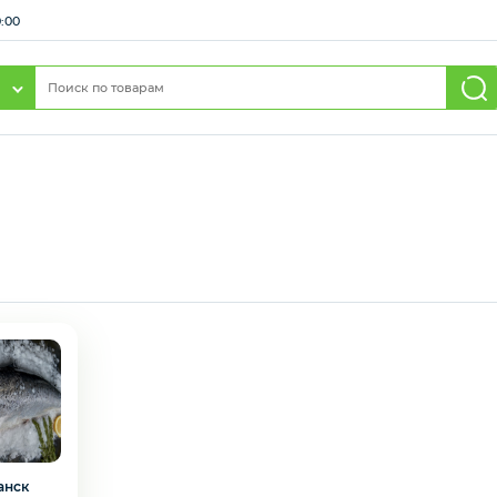
0:00
анск