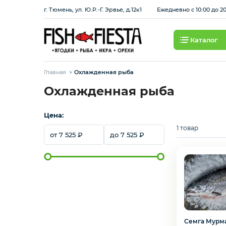
г. Тюмень, ул. Ю.Р.-Г. Эрвье, д.12к1
Ежедневно с 10:00 до 2
Каталог
Свежие ягоды и фрукты
Главная
Охлажденная рыба
Хит продаж
Охлажденная рыба
Цена:
Охлажденная рыба
1 товар
7 525
7 525
Березовские полуфабрикаты
Рыба красная с/м
Сбросить
Применить
Рыба белая с/м
Семга Мурм