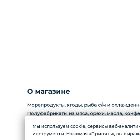
Креветки
Орехи
Икра
Деликатесы
Утки
О магазине
Соки
Морепродукты, ягоды, рыба с/м и охлажденн
Полуфабрикаты из мяса, орехи, масла, конфе
Сухофрукты
Мы используем cookie, сервисы веб-аналитики
Контактные номера тел.:
инструменты. Нажимая «Принять», вы выражае
Сладости
+79222658940 Ксения