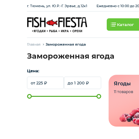
г. Тюмень, ул. Ю.Р.-Г. Эрвье, д.12к1
Ежедневно с 10:00 до 2
Каталог
Свежие ягоды и фрукты
Главная
Замороженная ягода
Хит продаж
Замороженная ягода
Цена:
Охлажденная рыба
225
1 200
Ягоды
Березовские полуфабрикаты
11 товаров
Рыба красная с/м
Сбросить
Применить
Рыба белая с/м