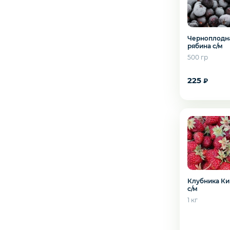
Креветки
Орехи
Черноплодн
рябина с/м
500 гр
Икра
225
₽
Деликатесы
Желаете 
Утки
Соки
Клубника Ки
с/м
Сухофрукты
1 кг
Сладости