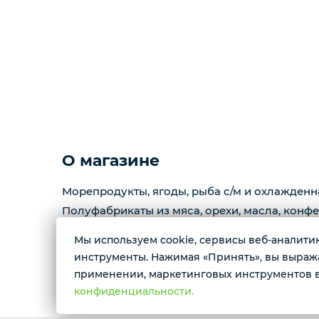
Копчености
Курзе
Масло
Варенье
О магазине
Морепродукты, ягоды, рыба с/м и охлажденн
Фарш
Полуфабрикаты из мяса, орехи, масла, конфе
Мы используем cookie, сервисы веб-аналитики
Контактные номера тел.:
инструменты. Нажимая «Принять», вы выражае
+79222658940 Ксения
применении, маркетинговых инструментов в
+79088676676 Мария
конфиденциальности.