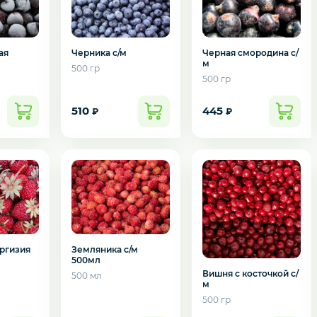
Черная смородина с/
ая
Черника с/м
м
500 гр
500 гр
510
445
₽
₽
подозвать сотрудника
Да
Нет
Земляника с/м
ргизия
500мл
Вишня с косточкой с/
500 мл
м
500 гр