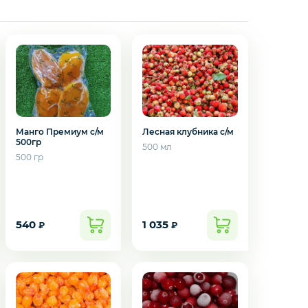
Манго Премиум с/м
Лесная клубника с/м
500гр
500 мл
500 гр
540
1 035
₽
₽