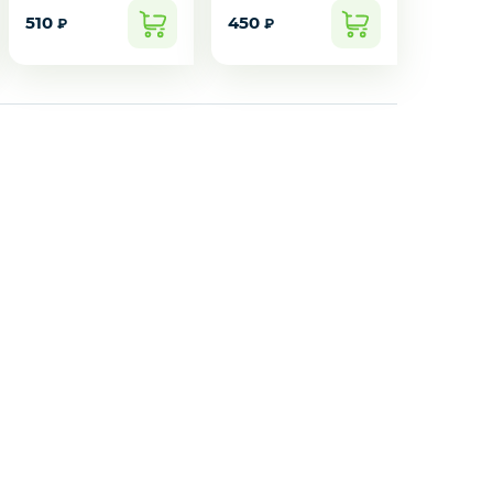
510
450
₽
₽