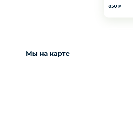
850
₽
Мёд
Пицца
Сиропы и топпинг
Мы на карте
Соусы
Замороженная ягода
Мороженое
Консервация