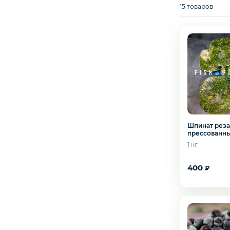
15 товаров
Северная рыба
Стейки и уха
Филе
Рыбные пельмени
Шпинат рез
прессованн
Слабосоленая рыба
1 кг
400
₽
Панировка
Полуфабрикаты