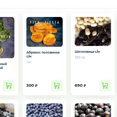
Шелковица с/м
Абрикос половинка
с/м
250 гр
1 кг
аный
ый
300
690
₽
₽