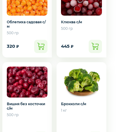
Облепиха садовая с/
Клюква с/м
м
500 гр
500 гр
320
445
₽
₽
Вишня без косточки
Брокколи с/м
с/м
1 кг
500 гр