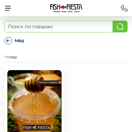
Свежие ягоды и фрукты
Мёд
Мёд
Хит продаж
1 товар
Охлажденная рыба
Березовские полуфабрикаты
Рыба красная с/м