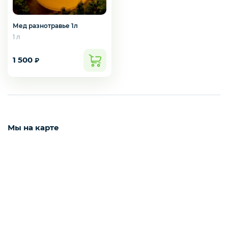
Мед разнотравье 1л
Рыба белая с/м
1 л
1 500
₽
Северная рыба
Стейки и уха
Мы на карте
Филе
Рыбные пельмени