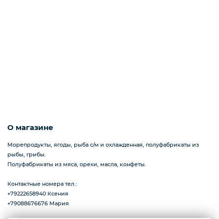
Слабосоленая рыба
Панировка
Полуфабрикаты
Креветки
О магазине
Морепродукты, ягоды, рыба с/м и охлажденная, полуфабрикаты из
рыбы, грибы.
Орехи
Полуфабрикаты из мяса, орехи, масла, конфеты.
Контактные номера тел.:
+79222658940 Ксения
Икра
+79088676676 Мария