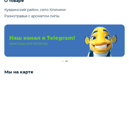
О товаре
Слабосоленая рыба
Куединский район, село Ключики
Разнотравье с ароматом липы
Панировка
Наш канал в Telegram!
ЖМИ СЮДА ДЛЯ ПЕРЕХОДА
Полуфабрикаты
Креветки
Мы на карте
Орехи
Икра