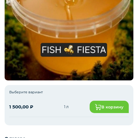
Рыба белая с/м
Северная рыба
Стейки и уха
Филе
Выберите вариант
1 500,00
₽
1 л
В корзину
Рыбные пельмени