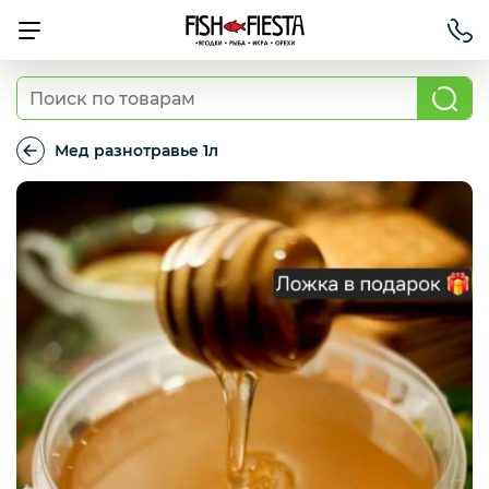
Свежие ягоды и фрукты
Мед разнотравье 1л
Мед
разнотравье
Хит продаж
1л
Охлажденная рыба
Березовские полуфабрикаты
Рыба красная с/м