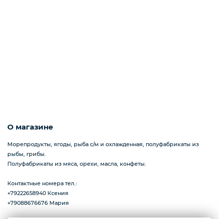
Деликатесы
Утки
Соки
О магазине
Сухофрукты
Морепродукты, ягоды, рыба с/м и охлажденная, полуфабрикаты из
рыбы, грибы.
Полуфабрикаты из мяса, орехи, масла, конфеты.
Сладости
Контактные номера тел.:
+79222658940 Ксения
+79088676676 Мария
Мёд