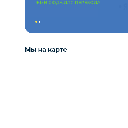
ЖМИ СЮДА ДЛЯ ПЕРЕХОДА
Мёд
Пицца
Мы на карте
Сиропы и топпинг
Соусы
Замороженная ягода
Мороженое
Консервация