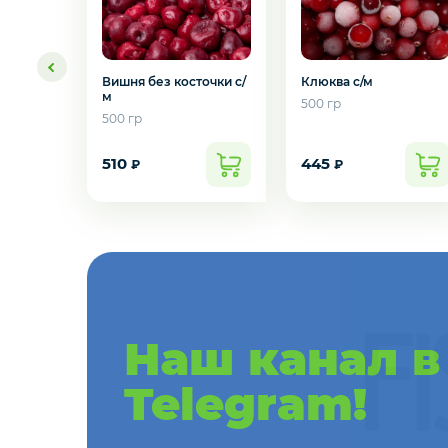
Креветки
Орехи
Вишня без косточки с/
Клюква с/м
м
500 гр
500 гр
Икра
510
445
₽
₽
Деликатесы
Желаете 
Утки
Соки
Наш канал в
Сухофрукты
Telegram!
Сладости