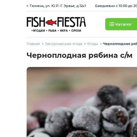
г. Тюмень, ул. Ю.Р.-Г. Эрвье, д.12к1
Ежедневно с 10:00 до 2
Каталог
Свежие ягоды и фрукты
Главная
Замороженная ягода
Ягоды
Черноплодная ряб
Хит продаж
Черноплодная рябина с/м
Охлажденная рыба
Березовские полуфабрикаты
Рыба красная с/м
Рыба белая с/м