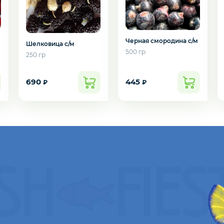
Черная смородина с/м
Шелковица с/м
500 гр
250 гр
690
445
₽
₽
подозвать сотрудника
Да
Нет