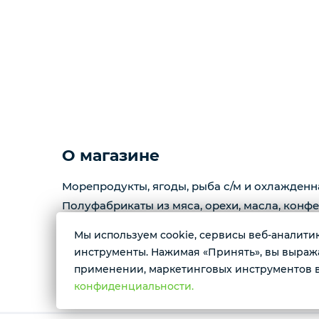
Копчености
Курзе
Масло
Варенье
О магазине
Морепродукты, ягоды, рыба с/м и охлажденн
Фарш
Полуфабрикаты из мяса, орехи, масла, конфе
Мы используем cookie, сервисы веб-аналитики
Контактные номера тел.:
инструменты. Нажимая «Принять», вы выражае
+79222658940 Ксения
применении, маркетинговых инструментов в
+79088676676 Мария
конфиденциальности.