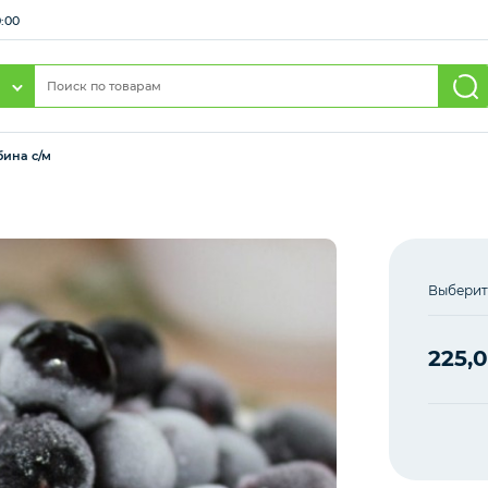
0:00
ина с/м
Выберит
225,