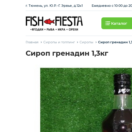
г. Тюмень, ул. Ю.Р.-Г. Эрвье, д.12к1
Ежедневно с 10:00 до 2
Каталог
Свежие ягоды и фрукты
Главная
Сиропы и топпинг
Сиропы
Сироп гренадин 1,
Хит продаж
Сироп гренадин 1,3кг
Охлажденная рыба
Березовские полуфабрикаты
Рыба красная с/м
Рыба белая с/м