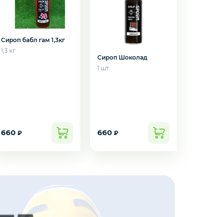
Сироп бабл гам 1,3кг
1,3 кг
Сироп Шоколад
1 шт
660
660
₽
₽