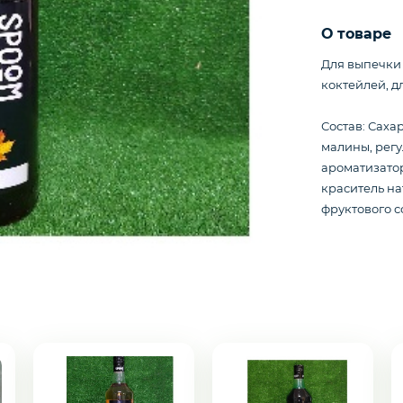
О товаре
Для выпечки 
коктейлей, дл
Состав: Саха
малины, регу
ароматизатор
краситель н
фруктового с