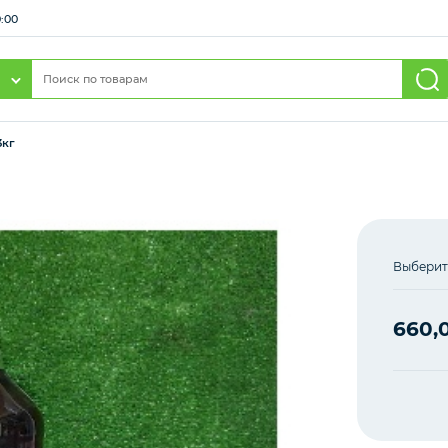
0:00
3кг
Выберит
660,