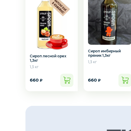
Креветки
Орехи
Икра
Сироп имбирный
пряник 1,3кг
Деликатесы
Сироп лесной орех
1,3кг
1,3 кг
1,3 кг
Утки
Желаете 
660
660
₽
₽
Соки
Сухофрукты
Сладости