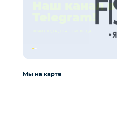
Наш канал в
Telegram!
Мёд
Пицца
ЖМИ СЮДА ДЛЯ ПЕРЕХОДА
Сиропы и топпинг
Соусы
Мы на карте
Замороженная ягода
Мороженое
Консервация