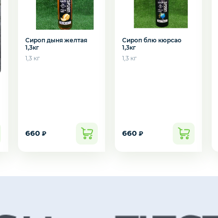
Сироп блю кюрсао
Сироп дыня желтая
1,3кг
1,3кг
1,3 кг
1,3 кг
подозвать сотрудника
660
660
₽
₽
Да
Нет