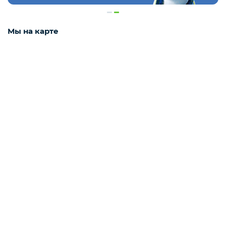
Деликатесы
Мы на карте
Утки
Соки
Сухофрукты
Сладости
Мёд