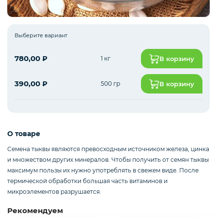
Рыба белая с/м
Выберите вариант
780,00
₽
1 кг
В корзину
Северная рыба
390,00
₽
500 гр
В корзину
Стейки и уха
О товаре
Филе
Семена тыквы являются превосходным источником железа, цинка
и множеством других минералов. Чтобы получить от семян тыквы
максимум пользы их нужно употреблять в свежем виде. После
термической обработки большая часть витаминов и
Рыбные пельмени
микроэлементов разрушается.
Рекомендуем