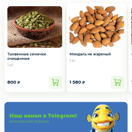
Слабосоленая рыба
Панировка
Полуфабрикаты
Миндаль не жареный
Тыквенные семечки
очищенные
1 кг
1 кг
Креветки
800
1 580
₽
₽
Орехи
Наш канал в Telegram!
Икра
ЖМИ СЮДА ДЛЯ ПЕРЕХОДА