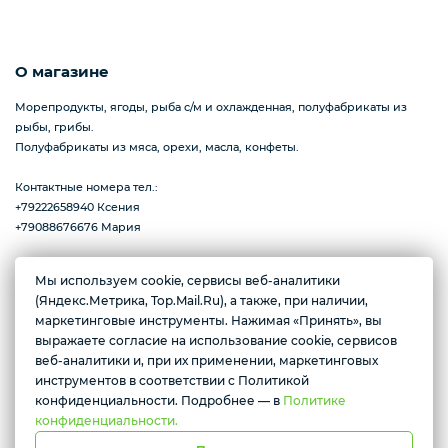
Пицца
О магазине
Морепродукты, ягоды, рыба с/м и охлажденная, полуфабрикаты из
рыбы, грибы.
Сиропы и топпинг
Полуфабрикаты из мяса, орехи, масла, конфеты.
Контактные номера тел.:
+79222658940 Ксения
Соусы
+79088676676 Мария
Мы используем cookie, сервисы веб-аналитики
Замороженная ягода
(Яндекс.Метрика, Top.Mail.Ru), а также, при наличии,
Желаете подозвать сотрудника
г. Тюмень, ул. Ю.Р.-Г. Эрвье, д.12к1
маркетинговые инструменты. Нажимая «Принять», вы
Ежедневно с 10:00 до 20:00
выражаете согласие на использование cookie, сервисов
Да
Нет
веб-аналитики и, при их применении, маркетинговых
Мороженое
инструментов в соответствии с Политикой
Условия доставки
конфиденциальности. Подробнее — в
Политике
конфиденциальности.