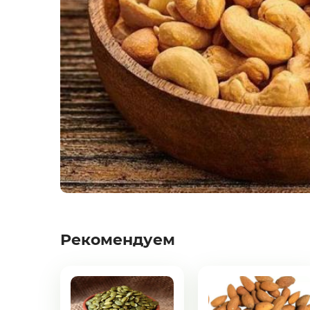
Северная рыба
Стейки и уха
Филе
Рыбные пельмени
Слабосоленая рыба
Панировка
Рекомендуем
Полуфабрикаты