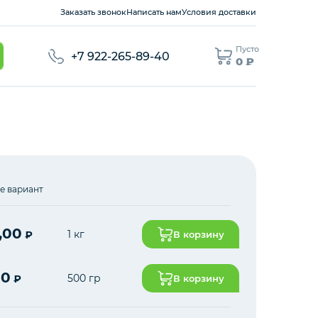
Заказать звонок
Написать нам
Условия доставки
Пусто
+7 922-265-89-40
0 ₽
е вариант
,00
1 кг
₽
В корзину
00
500 гр
₽
В корзину