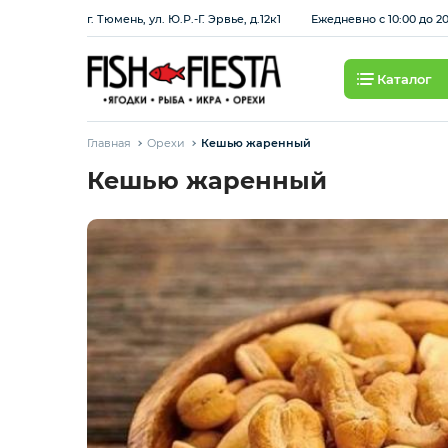
г. Тюмень, ул. Ю.Р.-Г. Эрвье, д.12к1
Ежедневно с 10:00 до 2
Каталог
Свежие ягоды и фрукты
Главная
Орехи
Кешью жаренный
Хит продаж
Кешью жаренный
Охлажденная рыба
Березовские полуфабрикаты
Рыба красная с/м
Рыба белая с/м