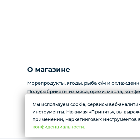
Копчености
Курзе
Масло
Варенье
О магазине
Морепродукты, ягоды, рыба с/м и охлажденн
Фарш
Полуфабрикаты из мяса, орехи, масла, конфе
Мы используем cookie, сервисы веб-аналитики
Контактные номера тел.:
инструменты. Нажимая «Принять», вы выражае
+79222658940 Ксения
применении, маркетинговых инструментов в
+79088676676 Мария
конфиденциальности.