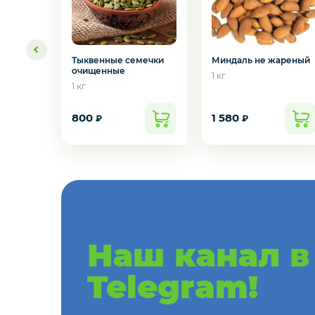
Креветки
Орехи
Миндаль не жареный
Тыквенные семечки
очищенные
1 кг
1 кг
Икра
800
1 580
₽
₽
Деликатесы
Желаете 
Утки
Соки
Наш канал в
Сухофрукты
Telegram!
Сладости