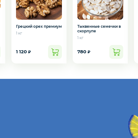
Грецкий орех премиум
Тыквенные семечки в
скорлупе
1 кг
1 кг
1 120
780
₽
₽
подозвать сотрудника
Да
Нет