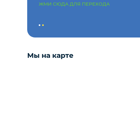
ЖМИ СЮДА ДЛЯ ПЕРЕХОДА
Мёд
Пицца
Сиропы и топпинг
Мы на карте
Соусы
Замороженная ягода
Мороженое
Консервация