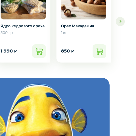
Орех Макадамия
Фундук
Ядро кедрового ореха
1 кг
1 кг
500 гр
1 990
850
2 050
₽
₽