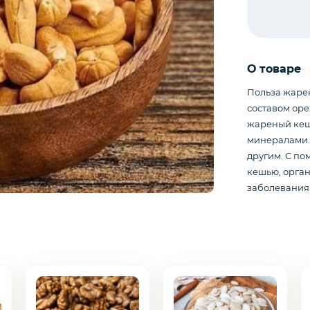
О товаре
Польза жаре
составом оре
жареный кеш
минералами. 
другим. С п
кешью, орга
заболевания