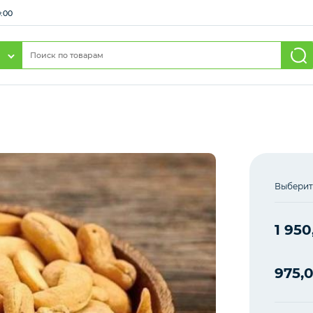
0:00
Выберит
1 950
975,