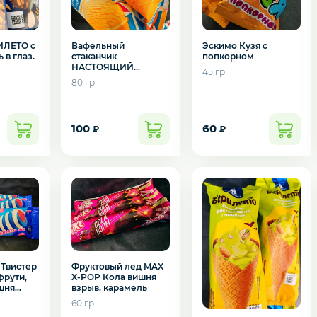
ИЛЕТО с
Вафельный
Эскимо Кузя с
 в глаз.
стаканчик
попкорном
НАСТОЯЩИЙ
45 гр
ПЛОМБИР крем-
80 гр
брюле
100
60
₽
₽
Твистер
Фруктовый лед MAX
фрути,
Х-POP Кола вишня
шня
взрыв. карамель
60 гр