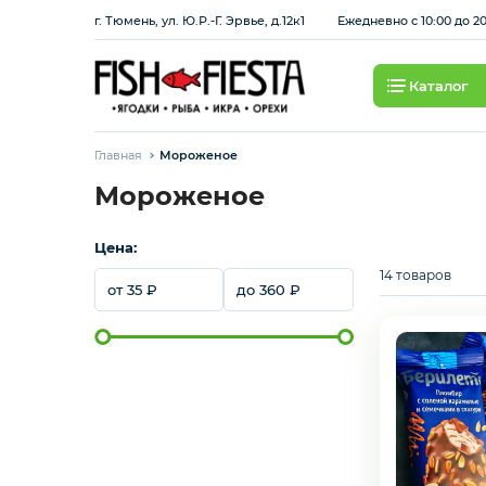
г. Тюмень, ул. Ю.Р.-Г. Эрвье, д.12к1
Ежедневно с 10:00 до 2
Каталог
Свежие ягоды и фрукты
Главная
Мороженое
Хит продаж
Мороженое
Цена:
Охлажденная рыба
14 товаров
35
360
Березовские полуфабрикаты
Рыба красная с/м
Сбросить
Применить
Рыба белая с/м