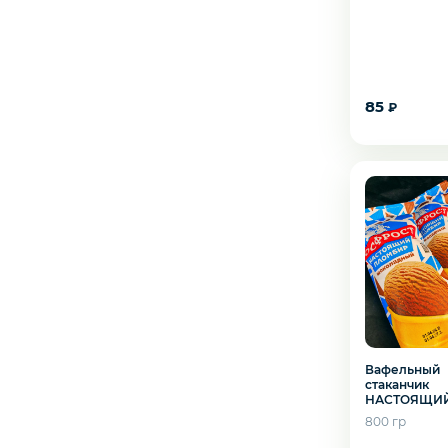
Креветки
Орехи
85
₽
Икра
Деликатесы
Желаете 
Утки
Соки
Вафельный
Сухофрукты
стаканчик
НАСТОЯЩИ
ПЛОМБИР
800 гр
шоколадный
Сладости