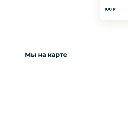
100
₽
Мёд
Пицца
Сиропы и топпинг
Мы на карте
Соусы
Замороженная ягода
Мороженое
Консервация