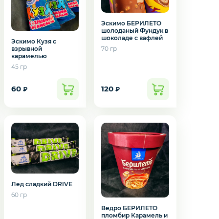
Эскимо БЕРИЛЕТО
шолоданый Фундук в
шоколаде с вафлей
Эскимо Кузя с
взрывной
70 гр
карамелью
45 гр
60
120
₽
₽
Лед сладкий DRIVE
60 гр
Ведро БЕРИЛЕТО
пломбир Карамель и