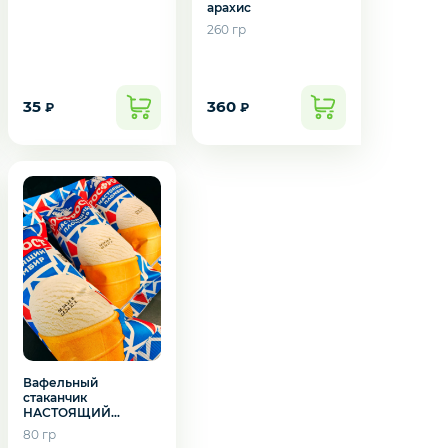
арахис
260 гр
35
360
₽
₽
Вафельный
стаканчик
НАСТОЯЩИЙ
ПЛОМБИР ваниль
80 гр