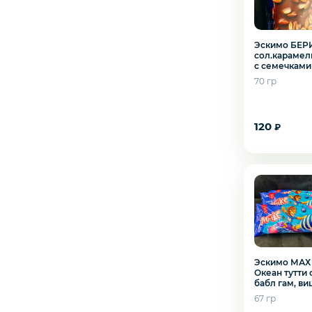
Северная рыба
Эскимо БЕР
сол.карамель
Стейки и уха
с семечками
70 гр
Филе
120
₽
Рыбные пельмени
Слабосоленая рыба
Панировка
Эскимо МАХ 
Океан тутти 
Полуфабрикаты
бабл гам, ви
десерт
67 гр