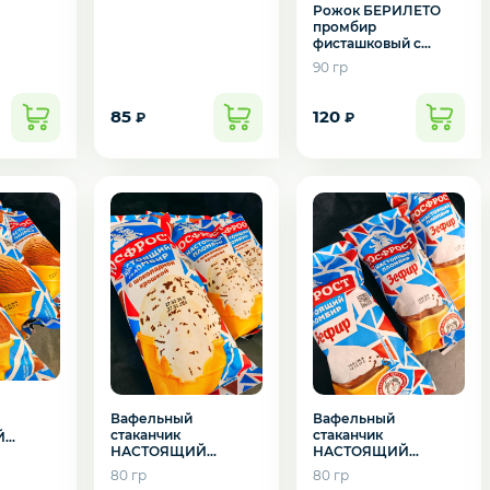
Рожок БЕРИЛЕТО
промбир
фисташковый с
миндалем
90 гр
85
120
₽
₽
подозвать сотрудника
Да
Нет
Вафельный
Вафельный
стаканчик
стаканчик
Й
НАСТОЯЩИЙ
НАСТОЯЩИЙ
ПЛОМБИР
ПЛОМБИР Зефир
80 гр
80 гр
шок.крошка