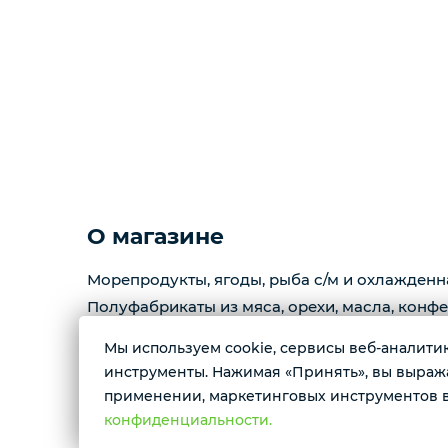
Копчености
Курзе
Масло
Варенье
О магазине
Фарш
Морепродукты, ягоды, рыба с/м и охлажденн
Полуфабрикаты из мяса, орехи, масла, конфе
Мы используем cookie, сервисы веб-аналитики
Контактные номера тел.:
инструменты. Нажимая «Принять», вы выражае
+79222658940 Ксения
применении, маркетинговых инструментов в
+79088676676 Мария
конфиденциальности.