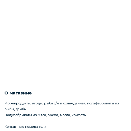
Пицца
Сиропы и топпинг
Соусы
Замороженная ягода
О магазине
Морепродукты, ягоды, рыба с/м и охлажденная, полуфабрикаты из
рыбы, грибы.
Мороженое
Полуфабрикаты из мяса, орехи, масла, конфеты.
Контактные номера тел.: