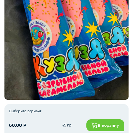
Рыба белая с/м
Северная рыба
Стейки и уха
Филе
Выберите вариант
Рыбные пельмени
60,00
₽
45 гр
В корзину