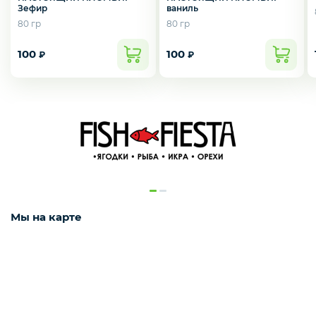
Зефир
ваниль
80 гр
80 гр
Деликатесы
100
100
₽
₽
Утки
Наш канал в Telegram!
Соки
ЖМИ СЮДА ДЛЯ ПЕРЕХОДА
Сухофрукты
Мы на карте
Сладости
Мёд