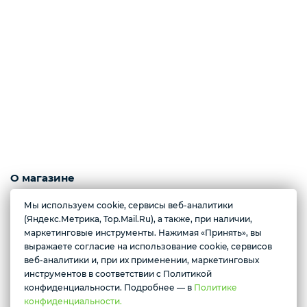
Слабосоленая рыба
Панировка
Полуфабрикаты
Креветки
О магазине
Морепродукты, ягоды, рыба с/м и охлажденная, полуфабрикаты из
Мы используем cookie, сервисы веб-аналитики
рыбы, грибы.
(Яндекс.Метрика, Top.Mail.Ru), а также, при наличии,
Орехи
Полуфабрикаты из мяса, орехи, масла, конфеты.
маркетинговые инструменты. Нажимая «Принять», вы
выражаете согласие на использование cookie, сервисов
Желаете подозвать сотрудника
Контактные номера тел.:
веб-аналитики и, при их применении, маркетинговых
+79222658940 Ксения
инструментов в соответствии с Политикой
Икра
Да
Нет
+79088676676 Мария
конфиденциальности. Подробнее — в
Политике
конфиденциальности.