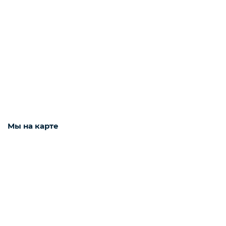
Рыба белая с/м
Северная рыба
Стейки и уха
Мы на карте
Филе
Рыбные пельмени