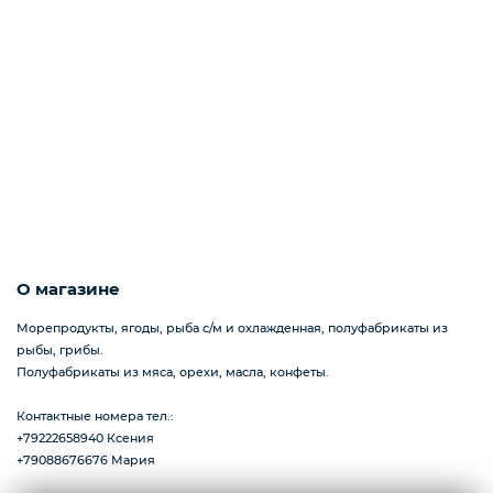
Пицца
Сиропы и топпинг
Соусы
О магазине
Замороженная ягода
Морепродукты, ягоды, рыба с/м и охлажденная, полуфабрикаты из
рыбы, грибы.
Полуфабрикаты из мяса, орехи, масла, конфеты.
Мороженое
Контактные номера тел.:
+79222658940 Ксения
+79088676676 Мария