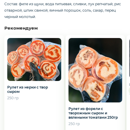
Слабосоленая рыба
Состав: филе из щуки, вода питьевая, сливки, лук репчатый, рис
отварной, шпик свиной, яичный порошок, соль, сахар, перец
черный молотый.
Панировка
Рекомендуем
Полуфабрикаты
Креветки
Рулет из нерки с твор
сыром
Орехи
250 гр
Рулет из форели с
творожным сыром и
Икра
вялеными томатами 250гр
250 гр