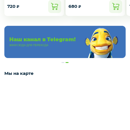
720
680
₽
₽
Деликатесы
Утки
Наш канал в Telegram!
ЖМИ СЮДА ДЛЯ ПЕРЕХОДА
Соки
Мы на карте
Сухофрукты
Сладости
Мёд