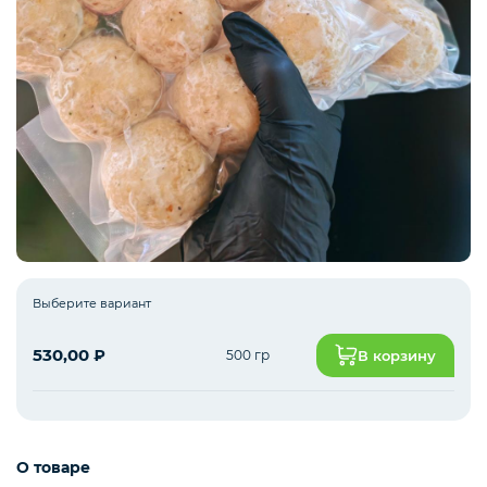
Рыба белая с/м
Северная рыба
Стейки и уха
Выберите вариант
Филе
530,00
₽
500 гр
В корзину
Рыбные пельмени
О товаре