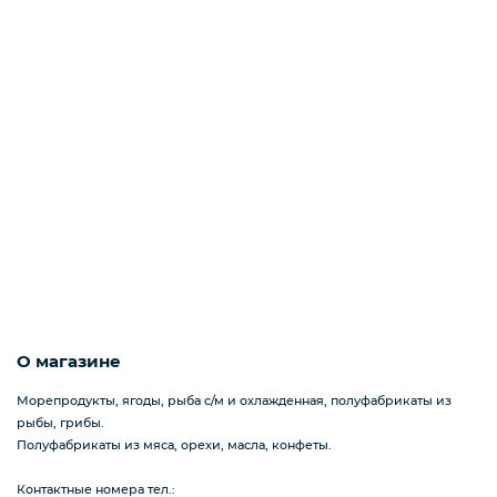
Пицца
Сиропы и топпинг
Соусы
Замороженная ягода
О магазине
Морепродукты, ягоды, рыба с/м и охлажденная, полуфабрикаты из
Мороженое
рыбы, грибы.
Полуфабрикаты из мяса, орехи, масла, конфеты.
Контактные номера тел.: