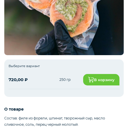
Рыба белая с/м
Северная рыба
Стейки и уха
Выберите вариант
720,00
₽
250 гр
В корзину
Филе
Рыбные пельмени
О товаре
Состав: филе из форели, шпинат, творожный сыр, масло
сливочное, соль, перец черный молотый.