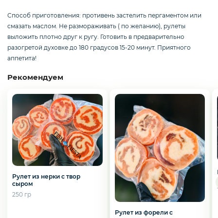
Слабосоленая рыба
Способ приготовления: противень застелить пергаментом или
смазать маслом. Не размораживать ( по желанию), рулеты
выложить плотно друг к ругу. Готовить в предварительно
Панировка
разогретой духовке до 180 градусов 15-20 минут. Приятного
аппетита!
Рекомендуем
Полуфабрикаты
Креветки
Орехи
Рулет из нерки с твор
сыром
250 гр
Икра
Рулет из форели с