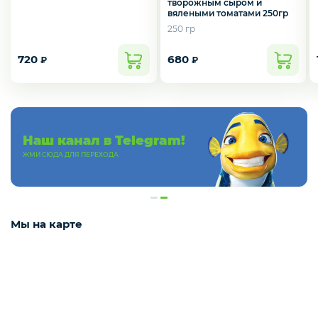
творожным сыром и
вялеными томатами 250гр
Деликатесы
250 гр
720
680
₽
₽
Утки
Соки
Наш канал в Telegram!
ЖМИ СЮДА ДЛЯ ПЕРЕХОДА
Сухофрукты
Мы на карте
Сладости
Мёд