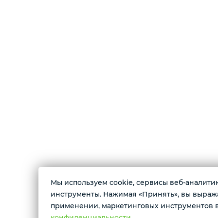
Креветки
Орехи
Икра
Деликатесы
Утки
Соки
О магазине
Мы используем cookie, сервисы веб-аналитики
Сухофрукты
инструменты. Нажимая «Принять», вы выражае
Морепродукты, ягоды, рыба с/м и охлажденн
применении, маркетинговых инструментов в
Сладости
Полуфабрикаты из мяса, орехи, масла, конфе
конфиденциальности.