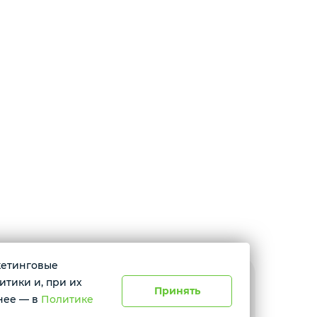
ркетинговые
итики и, при их
мень, ул. Ю.Р.-Г. Эрвье, д.12к1
Принять
нее — в
Политике
невно с 10:00 до 20:00