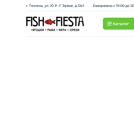
г. Тюмень, ул. Ю.Р.-Г. Эрвье, д.12к1
Ежедневно с 10:00 до 2
Каталог
Свежие ягоды и фрукты
Хит продаж
Охлажденная рыба
Березовские полуфабрикаты
Рыба красная с/м
Рыба белая с/м