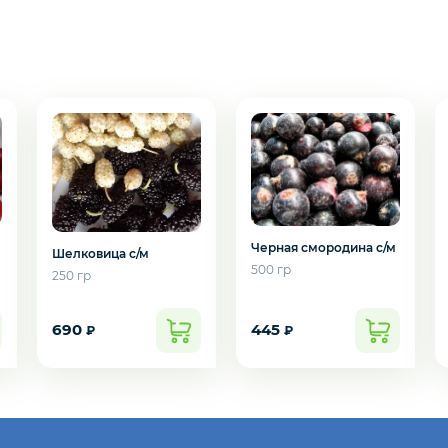
Черная смородина с/м
Шелковица с/м
500 гр
250 гр
подозвать сотрудника
690
445
₽
₽
Да
Нет