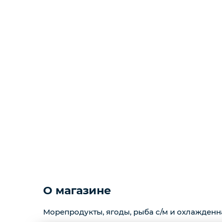
Копчености
Курзе
Масло
Варенье
Фарш
О магазине
Морепродукты, ягоды, рыба с/м и охлажденн