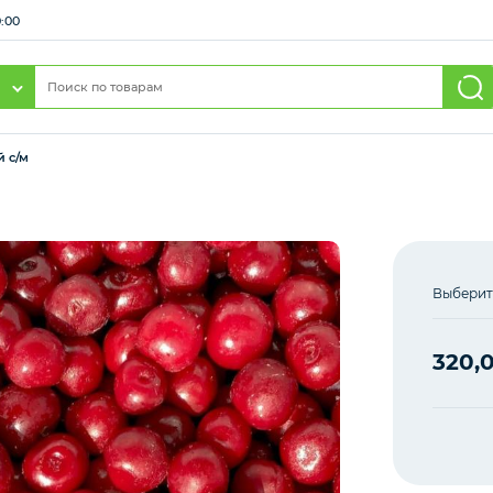
0:00
 с/м
Выберит
320,