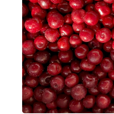
Северная рыба
Стейки и уха
Филе
Рыбные пельмени
Слабосоленая рыба
Панировка
Полуфабрикаты