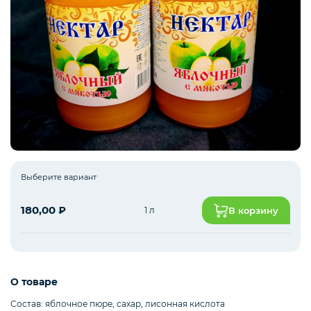
Рыба белая с/м
Северная рыба
Стейки и уха
Выберите вариант
Филе
180,00
₽
1 л
В корзину
Рыбные пельмени
О товаре
Состав: яблочное пюре, сахар, лисонная кислота