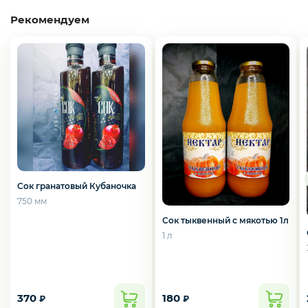
Слабосоленая рыба
Рекомендуем
Панировка
Полуфабрикаты
Креветки
Сок гранатовый Кубаночка
750 мм
Сок тыквенный с мякотью 1л
Орехи
1 л
Икра
370
180
₽
₽