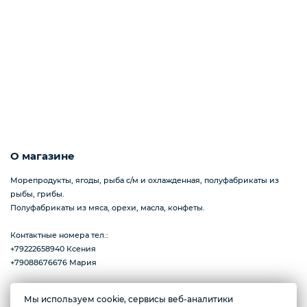
Пицца
Сиропы и топпинг
Соусы
О магазине
Морепродукты, ягоды, рыба с/м и охлажденная, полуфабрикаты из
рыбы, грибы.
Замороженная ягода
Полуфабрикаты из мяса, орехи, масла, конфеты.
Контактные номера тел.:
+79222658940 Ксения
Мороженое
+79088676676 Мария
Мы используем cookie, сервисы веб-аналитики