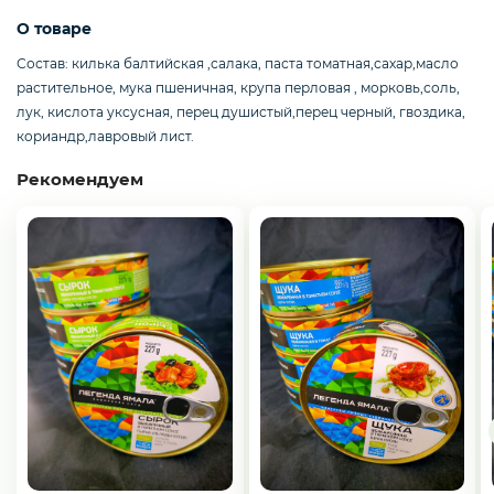
Слабосоленая рыба
О товаре
Состав: килька балтийская ,салака, паста томатная,сахар,масло
растительное, мука пшеничная, крупа перловая , морковь,соль,
Панировка
лук, кислота уксусная, перец душистый,перец черный, гвоздика,
кориандр,лавровый лист.
Рекомендуем
Полуфабрикаты
Креветки
Орехи
Икра