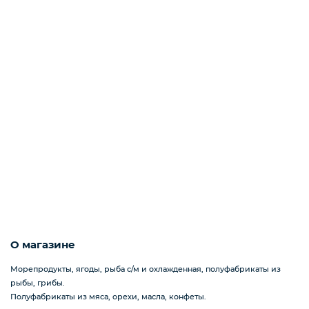
Пицца
Сиропы и топпинг
Соусы
Замороженная ягода
О магазине
Мороженое
Морепродукты, ягоды, рыба с/м и охлажденная, полуфабрикаты из
рыбы, грибы.
Полуфабрикаты из мяса, орехи, масла, конфеты.