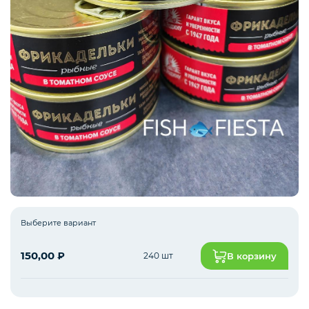
Рыба белая с/м
Северная рыба
Стейки и уха
Филе
Выберите вариант
150,00
₽
240 шт
В корзину
Рыбные пельмени