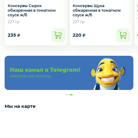
Консервы Сырок
Консервы Щука
обжаренная в томатном
обжаренная в томатном
Деликатесы
соусе ж/б
соусе ж/б
227 гр
227 гр
235
220
Утки
₽
₽
Соки
Наш канал в Telegram!
ЖМИ СЮДА ДЛЯ ПЕРЕХОДА
Сухофрукты
Мы на карте
Сладости
Мёд