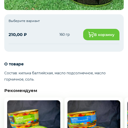
Рыба белая с/м
Выберите вариант
210,00
₽
160 гр
В корзину
Северная рыба
Стейки и уха
О товаре
Состав: килька балтийская, масло подсолнечное, масло
горчичное, соль.
Филе
Рекомендуем
Рыбные пельмени