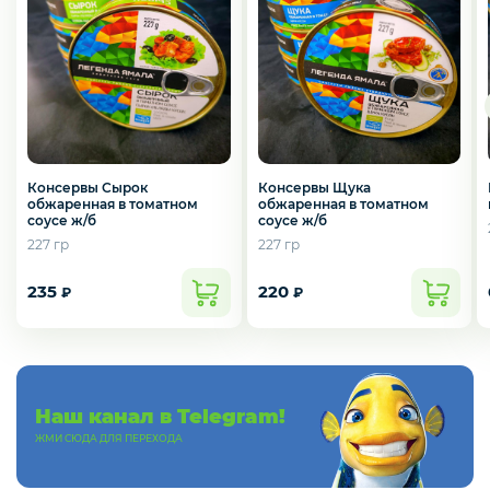
Слабосоленая рыба
Панировка
Полуфабрикаты
Консервы Сырок
Консервы Щука
обжаренная в томатном
обжаренная в томатном
соусе ж/б
соусе ж/б
227 гр
227 гр
Креветки
235
220
₽
₽
Орехи
Наш канал в Telegram!
Икра
ЖМИ СЮДА ДЛЯ ПЕРЕХОДА