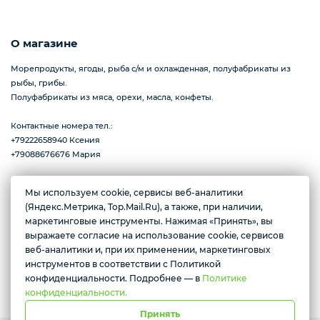
О магазине
Пицца
Морепродукты, ягоды, рыба с/м и охлажденная, полуфабрикаты из
рыбы, грибы.
Полуфабрикаты из мяса, орехи, масла, конфеты.
Сиропы и топпинг
Контактные номера тел.:
+79222658940 Ксения
+79088676676 Мария
Соусы
Мы используем cookie, сервисы веб-аналитики
(Яндекс.Метрика, Top.Mail.Ru), а также, при наличии,
Желаете подозвать сотрудника
г. Тюмень, ул. Ю.Р.-Г. Эрвье, д.12к1
Замороженная ягода
маркетинговые инструменты. Нажимая «Принять», вы
Ежедневно с 10:00 до 20:00
выражаете согласие на использование cookie, сервисов
Да
Нет
веб-аналитики и, при их применении, маркетинговых
инструментов в соответствии с Политикой
Мороженое
Условия доставки
конфиденциальности. Подробнее — в
Политике
конфиденциальности.
Принять