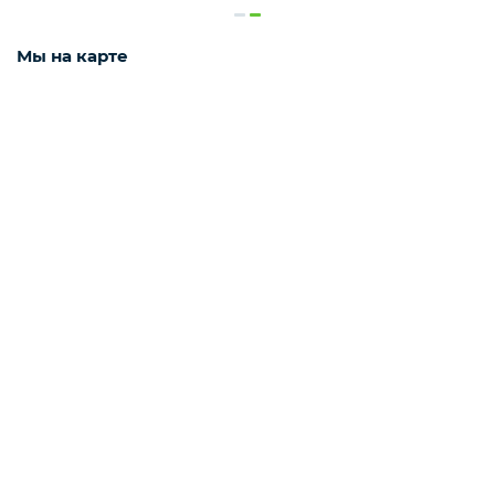
Деликатесы
Мы на карте
Утки
Соки
Сухофрукты
Сладости
Мёд