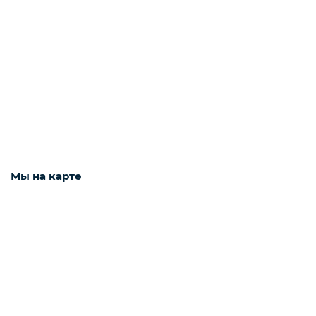
Рыба белая с/м
Северная рыба
Стейки и уха
Мы на карте
Филе
Рыбные пельмени