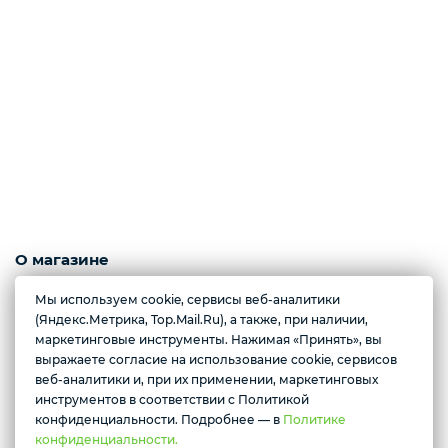
Слабосоленая рыба
Панировка
Полуфабрикаты
Креветки
О магазине
Морепродукты, ягоды, рыба с/м и охлажденная, полуфабрикаты из
Мы используем cookie, сервисы веб-аналитики
рыбы, грибы.
(Яндекс.Метрика, Top.Mail.Ru), а также, при наличии,
Орехи
Полуфабрикаты из мяса, орехи, масла, конфеты.
маркетинговые инструменты. Нажимая «Принять», вы
выражаете согласие на использование cookie, сервисов
Желаете подозвать сотрудника
Контактные номера тел.:
веб-аналитики и, при их применении, маркетинговых
+79222658940 Ксения
инструментов в соответствии с Политикой
Икра
Да
Нет
+79088676676 Мария
конфиденциальности. Подробнее — в
Политике
конфиденциальности.