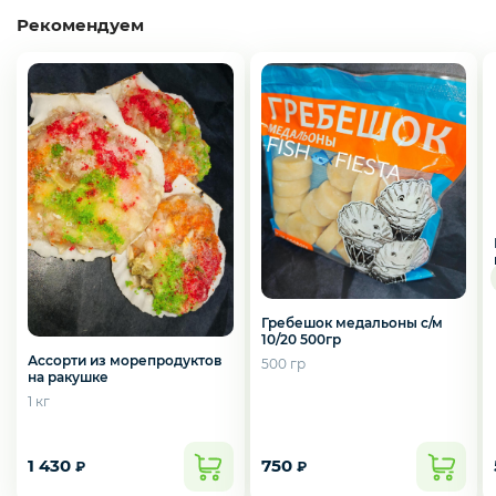
Слабосоленая рыба
Рекомендуем
Панировка
Полуфабрикаты
Креветки
Гребешок медальоны с/м
10/20 500гр
Орехи
Ассорти из морепродуктов
500 гр
на ракушке
1 кг
Икра
1 430
750
₽
₽