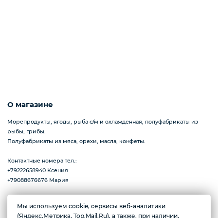
Пицца
Сиропы и топпинг
О магазине
Соусы
Морепродукты, ягоды, рыба с/м и охлажденная, полуфабрикаты из
рыбы, грибы.
Полуфабрикаты из мяса, орехи, масла, конфеты.
Замороженная ягода
Контактные номера тел.:
+79222658940 Ксения
+79088676676 Мария
Мороженое
Мы используем cookie, сервисы веб-аналитики
Желаете подозвать сотрудника
(Яндекс.Метрика, Top.Mail.Ru), а также, при наличии,
г. Тюмень, ул. Ю.Р.-Г. Эрвье, д.12к1