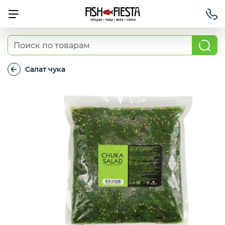
Свежие ягоды и фрукты
Салат чука
Салат
чука
Хит продаж
Охлажденная рыба
Березовские полуфабрикаты
Рыба красная с/м