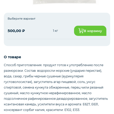
Рыба белая с/м
Выберите вариант
500,00
₽
1 кг
В корзину
Северная рыба
Стейки и уха
О товаре
Способ приготовления: продукт готов к употреблению после
разморозки. Состав: водоросли морские (ундария перистая),
Филе
вода, сахар, грибы черные сушеные (аурикулярия
густоволосистая), загуститель агар пищевой, соль, уксус
спиртовой, семена кунжута обжаренные, перец чили резаный
сушеный, масло кунжутное нерафинированное, масло
Рыбные пельмени
подсолнечное рафинированное дезадорированное, загуститель
ксантановая камедь, усилители вкуса и аромата: Е627, Е631,
консервант сорбат калия, красители: Е102, Е133.