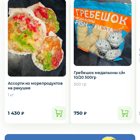
Слабосоленая рыба
Панировка
Полуфабрикаты
Гребешок медальоны с/м
Креветки
10/20 500гр
Ассорти из морепродуктов
500 гр
на ракушке
1 кг
Орехи
1 430
750
₽
₽
Икра