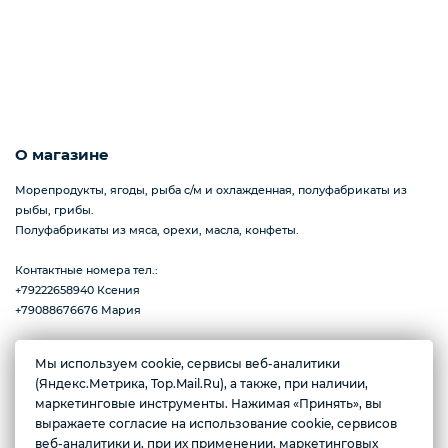
Пицца
Сиропы и топпинг
О магазине
Морепродукты, ягоды, рыба с/м и охлажденная, полуфабрикаты из
рыбы, грибы.
Соусы
Полуфабрикаты из мяса, орехи, масла, конфеты.
Контактные номера тел.:
+79222658940 Ксения
Замороженная ягода
+79088676676 Мария
Мы используем cookie, сервисы веб-аналитики
Мороженое
Желаете подозвать сотрудника
(Яндекс.Метрика, Top.Mail.Ru), а также, при наличии,
г. Тюмень, ул. Ю.Р.-Г. Эрвье, д.12к1
маркетинговые инструменты. Нажимая «Принять», вы
Ежедневно с 10:00 до 20:00
выражаете согласие на использование cookie, сервисов
Да
Нет
веб-аналитики и, при их применении, маркетинговых