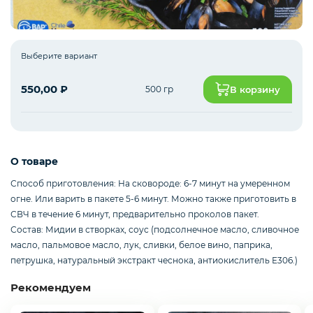
Рыба белая с/м
Выберите вариант
550,00
₽
500 гр
В корзину
Северная рыба
Стейки и уха
О товаре
Способ приготовления: На сковороде: 6-7 минут на умеренном
огне. Или варить в пакете 5-6 минут. Можно также приготовить в
Филе
СВЧ в течение 6 минут, предварительно проколов пакет.
Состав: Мидии в створках, соус (подсолнечное масло, сливочное
масло, пальмовое масло, лук, сливки, белое вино, паприка,
петрушка, натуральный экстракт чеснока, антиокислитель Е306.)
Рыбные пельмени
Рекомендуем