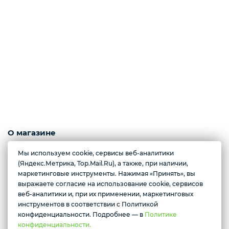
Слабосоленая рыба
Панировка
Полуфабрикаты
Креветки
О магазине
Морепродукты, ягоды, рыба с/м и охлажденная, полуфабрикаты из
Мы используем cookie, сервисы веб-аналитики
рыбы, грибы.
(Яндекс.Метрика, Top.Mail.Ru), а также, при наличии,
Орехи
Полуфабрикаты из мяса, орехи, масла, конфеты.
маркетинговые инструменты. Нажимая «Принять», вы
выражаете согласие на использование cookie, сервисов
Желаете подозвать сотрудника
Контактные номера тел.:
веб-аналитики и, при их применении, маркетинговых
+79222658940 Ксения
инструментов в соответствии с Политикой
Икра
Да
Нет
+79088676676 Мария
конфиденциальности. Подробнее — в
Политике
конфиденциальности.