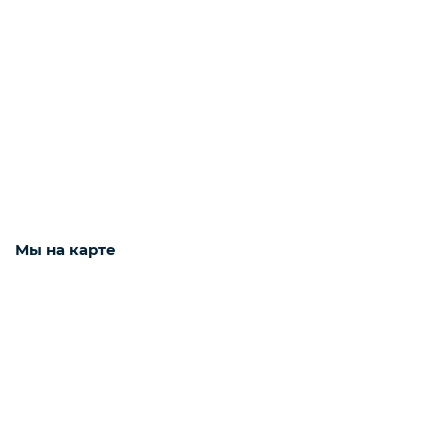
Рыба белая с/м
Северная рыба
Стейки и уха
Мы на карте
Филе
Рыбные пельмени