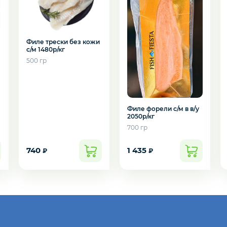
е
Филе трески без кожи
с/м 1480р/кг
500 гр
Филе форели с/м в в/у
2050р/кг
700 гр
подозвать сотрудника
740
1 435
₽
₽
Да
Нет