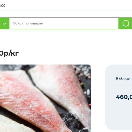
0:00
0р/кг
Выберит
460,