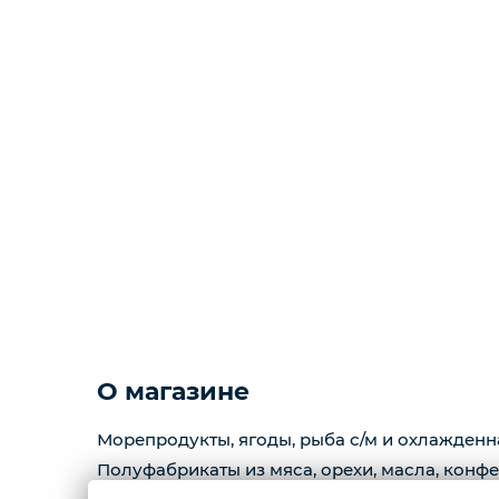
Копчености
Курзе
Масло
Варенье
Фарш
О магазине
Морепродукты, ягоды, рыба с/м и охлажденн
Полуфабрикаты из мяса, орехи, масла, конфе