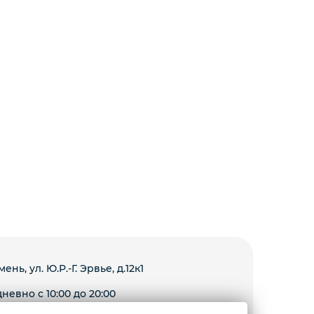
мень, ул. Ю.Р.-Г. Эрвье, д.12к1
невно с 10:00 до 20:00