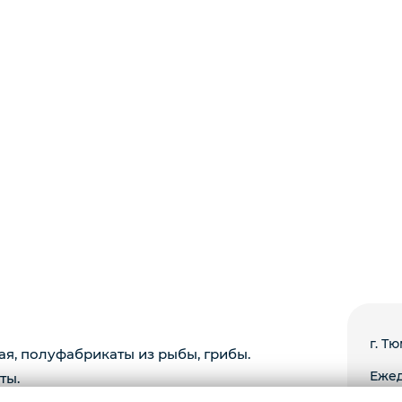
г. Тю
ая, полуфабрикаты из рыбы, грибы.
Ежед
ты.