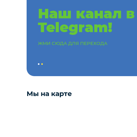
Наш канал в
Мёд
Telegram!
Пицца
ЖМИ СЮДА ДЛЯ ПЕРЕХОДА
Сиропы и топпинг
Соусы
Замороженная ягода
Мы на карте
Мороженое
Консервация