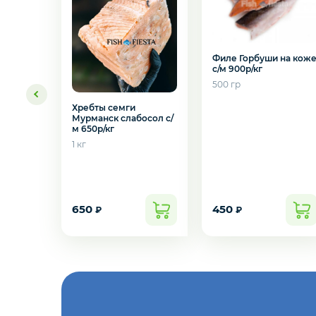
Креветки
Орехи
Филе Горбуши на кож
с/м 900р/кг
500 гр
Икра
Хребты семги
Мурманск слабосол с/
м 650р/кг
Деликатесы
1 кг
Утки
Желаете 
650
450
₽
₽
Соки
Сухофрукты
Сладости