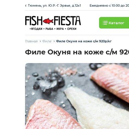
г. Тюмень, ул. Ю.Р.-Г. Эрвье, д.12к1
Ежедневно с 10:00 до 2
Каталог
Свежие ягоды и фрукты
Главная
Филе
Филе Окуня на коже с/м 920р/кг
Хит продаж
Филе Окуня на коже с/м 92
Охлажденная рыба
Березовские полуфабрикаты
Рыба красная с/м
Рыба белая с/м