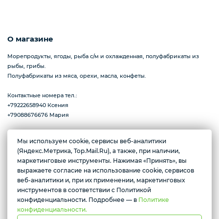
Пицца
О магазине
Морепродукты, ягоды, рыба с/м и охлажденная, полуфабрикаты из
рыбы, грибы.
Сиропы и топпинг
Полуфабрикаты из мяса, орехи, масла, конфеты.
Контактные номера тел.:
+79222658940 Ксения
Соусы
+79088676676 Мария
Мы используем cookie, сервисы веб-аналитики
Замороженная ягода
(Яндекс.Метрика, Top.Mail.Ru), а также, при наличии,
Желаете подозвать сотрудника
г. Тюмень, ул. Ю.Р.-Г. Эрвье, д.12к1
маркетинговые инструменты. Нажимая «Принять», вы
Ежедневно с 10:00 до 20:00
выражаете согласие на использование cookie, сервисов
Да
Нет
веб-аналитики и, при их применении, маркетинговых
Мороженое
инструментов в соответствии с Политикой
Условия доставки
конфиденциальности. Подробнее — в
Политике
конфиденциальности.