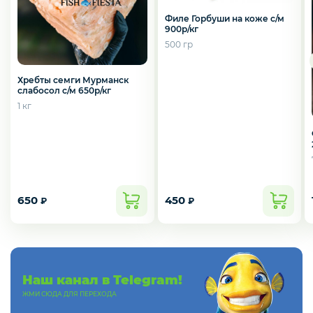
Слабосоленая рыба
Филе Горбуши на коже с/м
900р/кг
500 гр
Панировка
Хребты семги Мурманск
слабосол с/м 650р/кг
1 кг
Полуфабрикаты
Креветки
650
450
₽
₽
Орехи
Наш канал в Telegram!
Икра
ЖМИ СЮДА ДЛЯ ПЕРЕХОДА