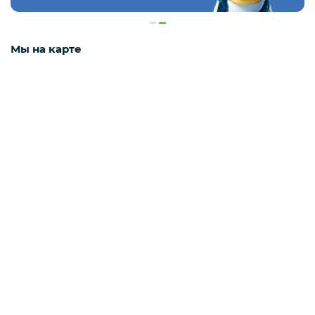
Деликатесы
Мы на карте
Утки
Соки
Сухофрукты
Сладости
Мёд