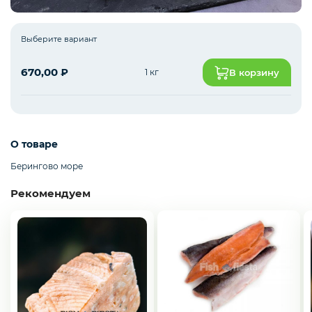
Выберите вариант
Рыба белая с/м
670,00
₽
1 кг
В корзину
Северная рыба
О товаре
Стейки и уха
Берингово море
Рекомендуем
Филе
Рыбные пельмени