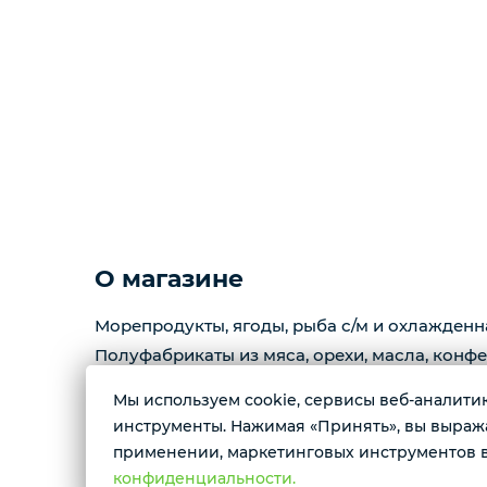
О магазине
Морепродукты, ягоды, рыба с/м и охлажденн
Полуфабрикаты из мяса, орехи, масла, конфе
Мы используем cookie, сервисы веб-аналитики
Контактные номера тел.:
инструменты. Нажимая «Принять», вы выражае
+79222658940 Ксения
применении, маркетинговых инструментов в
+79088676676 Мария
конфиденциальности.