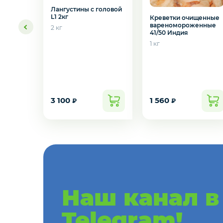
Желаете 
Лангустины с головой
L1 2кг
Креветки очищенные
Мёд
вареномороженные
2 кг
41/50 Индия
1 кг
Пицца
Сиропы и топпинг
3 100
1 560
₽
₽
Соусы
Замороженная ягода
Мороженое
Наш канал в
Консервация
Telegram!