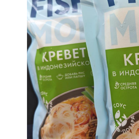
Северная рыба
Стейки и уха
Филе
Рыбные пельмени
Слабосоленая рыба
Панировка
Полуфабрикаты