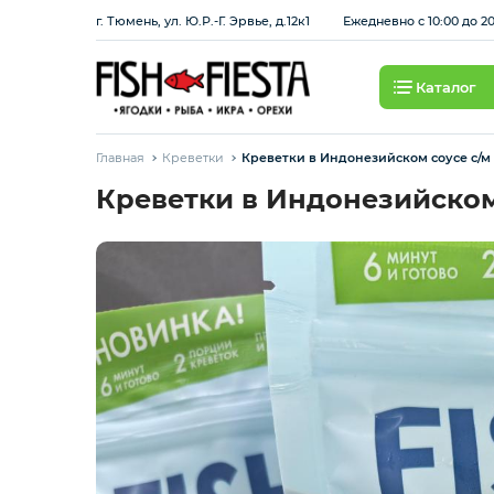
г. Тюмень, ул. Ю.Р.-Г. Эрвье, д.12к1
Ежедневно с 10:00 до 2
Каталог
Свежие ягоды и фрукты
Главная
Креветки
Креветки в Индонезийском соусе с/м 
Хит продаж
Креветки в Индонезийском 
Охлажденная рыба
Березовские полуфабрикаты
Рыба красная с/м
Рыба белая с/м