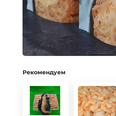
Креветки
Орехи
Икра
Деликатесы
Утки
Рекомендуем
Соки
Сухофрукты
Сладости