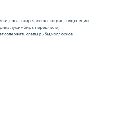
етки ,вода,сахар,мальтодекстрин,соль,специи
рика,лук,имбирь, перец чили)
ет содержать следы рыбы,моллюсков