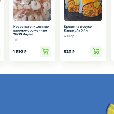
подозвать сотрудника
Да
Нет
Креветки очищенные
Креветка в соусе
вареномороженные
Карри с/м 0,4кг
26/30 Индия
400 гр
1 кг
1 995
820
₽
₽