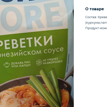
О товаре
Состав: Крев
(куркума,пап
Продукт мож