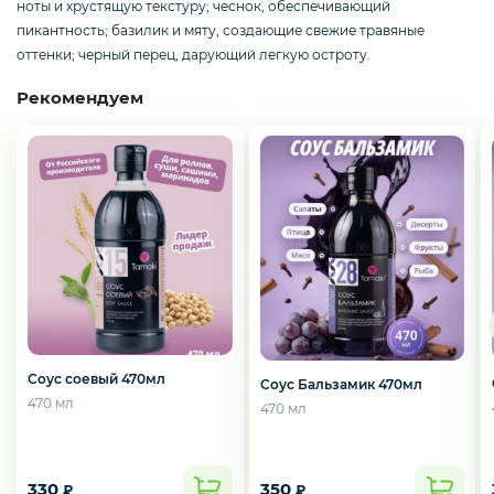
ноты и хрустящую текстуру; чеснок, обеспечивающий
Слабосоленая рыба
пикантность; базилик и мяту, создающие свежие травяные
оттенки; черный перец, дарующий легкую остроту.
Рекомендуем
Панировка
Полуфабрикаты
Креветки
Орехи
Соус соевый 470мл
Соус Бальзамик 470мл
470 мл
470 мл
Икра
330
350
₽
₽