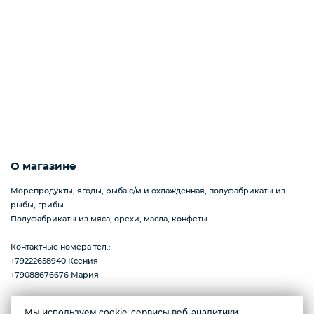
Пицца
Сиропы и топпинг
Соусы
О магазине
Морепродукты, ягоды, рыба с/м и охлажденная, полуфабрикаты из
рыбы, грибы.
Замороженная ягода
Полуфабрикаты из мяса, орехи, масла, конфеты.
Контактные номера тел.:
+79222658940 Ксения
Мороженое
+79088676676 Мария
Мы используем cookie, сервисы веб-аналитики