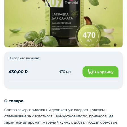
Рыба белая с/м
Северная рыба
Выберите вариант
Стейки и уха
430,00
₽
470 мл
В корзину
Филе
О товаре
Рыбные пельмени
Состав:сахар, придающий деликатную сладость; уксусы,
отвечающие за кислотность; кунжутное масло, привносящее
характерный аромат; жареный кунжут, добавляющий ореховые