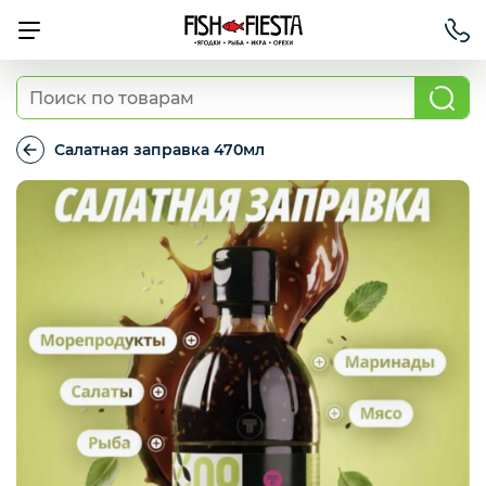
Свежие ягоды и фрукты
Салатная заправка 470мл
Салатная
заправка
Хит продаж
470мл
Охлажденная рыба
Березовские полуфабрикаты
Рыба красная с/м