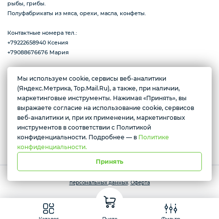
рыбы, грибы.
Полуфабрикаты из мяса, орехи, масла, конфеты.
Пицца
Контактные номера тел.:
+79222658940 Ксения
+79088676676 Мария
Сиропы и топпинг
Мы используем cookie, сервисы веб-аналитики
(Яндекс.Метрика, Top.Mail.Ru), а также, при наличии,
г. Тюмень, ул. Ю.Р.-Г. Эрвье, д.12к1
Желаете подозвать сотрудника
маркетинговые инструменты. Нажимая «Принять», вы
Соусы
Ежедневно с 10:00 до 20:00
выражаете согласие на использование cookie, сервисов
Да
Нет
веб-аналитики и, при их применении, маркетинговых
инструментов в соответствии с Политикой
Условия доставки
конфиденциальности. Подробнее — в
Политике
Замороженная ягода
конфиденциальности.
Принять
Работает на платформе Моя-лавка. Все права защищены.
Политика
персональных данных
.
Оферта
Мороженое