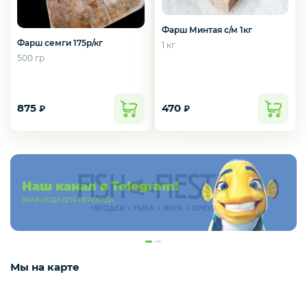
Слабосоленая рыба
Фарш Минтая с/м 1кг
Фарш семги 175р/кг
1 кг
500 гр
Панировка
875
470
₽
₽
Полуфабрикаты
Креветки
Наш канал в Telegram!
ЖМИ СЮДА ДЛЯ ПЕРЕХОДА
Орехи
Мы на карте
Икра