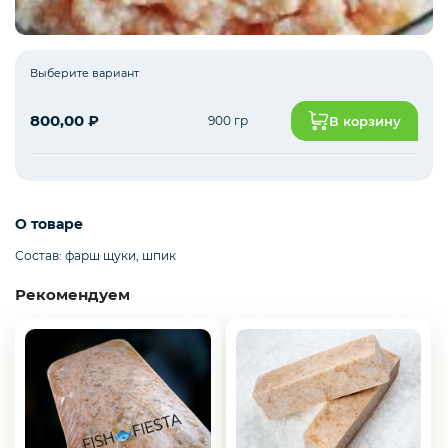
Рыба белая с/м
Выберите вариант
800,00
₽
900 гр
В корзину
Северная рыба
Стейки и уха
О товаре
Состав: фарш щуки, шпик
Рекомендуем
Филе
Рыбные пельмени