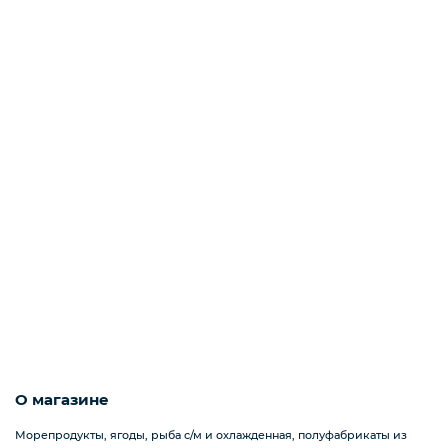
Деликатесы
Утки
Соки
Сухофрукты
Сладости
О магазине
Мёд
Морепродукты, ягоды, рыба с/м и охлажденная, полуфабрикаты из