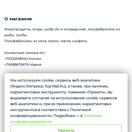
Пицца
О магазине
Морепродукты, ягоды, рыба с/м и охлажденная, полуфабрикаты из
рыбы, грибы.
Сиропы и топпинг
Полуфабрикаты из мяса, орехи, масла, конфеты.
Контактные номера тел.:
+79222658940 Ксения
Соусы
+79088676676 Мария
Мы используем cookie, сервисы веб-аналитики
(Яндекс.Метрика, Top.Mail.Ru), а также, при наличии,
Желаете подозвать сотрудника
г. Тюмень, ул. Ю.Р.-Г. Эрвье, д.12к1
Замороженная ягода
маркетинговые инструменты. Нажимая «Принять», вы
Ежедневно с 10:00 до 20:00
выражаете согласие на использование cookie, сервисов
Да
Нет
веб-аналитики и, при их применении, маркетинговых
инструментов в соответствии с Политикой
Мороженое
Условия доставки
конфиденциальности. Подробнее — в
Политике
конфиденциальности.
Принять