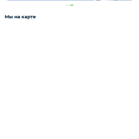
Деликатесы
Мы на карте
Утки
Соки
Сухофрукты
Сладости
Мёд