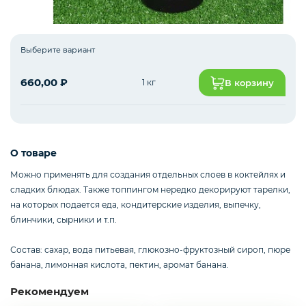
Рыба белая с/м
Выберите вариант
660,00
₽
1 кг
В корзину
Северная рыба
Стейки и уха
О товаре
Можно применять для создания отдельных слоев в коктейлях и
сладких блюдах. Также топпингом нередко декорируют тарелки,
Филе
на которых подается еда, кондитерские изделия, выпечку,
блинчики, сырники и т.п.
Состав: сахар, вода питьевая, глюкозно-фруктозный сироп, пюре
Рыбные пельмени
банана, лимонная кислота, пектин, аромат банана.
Рекомендуем