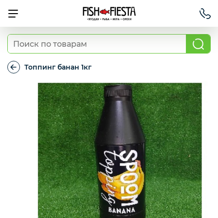
Свежие ягоды и фрукты
Топпинг банан 1кг
Топпинг
банан
Хит продаж
1кг
Охлажденная рыба
Березовские полуфабрикаты
Рыба красная с/м