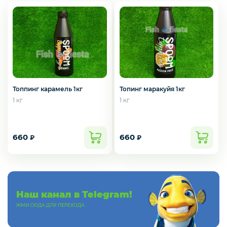
Слабосоленая рыба
Панировка
Полуфабрикаты
Топпинг карамель 1кг
Топинг маракуйя 1кг
1 кг
1 кг
Креветки
660
660
₽
₽
Орехи
Наш канал в Telegram!
Икра
ЖМИ СЮДА ДЛЯ ПЕРЕХОДА