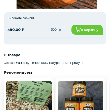
Рыба белая с/м
Выберите вариант
490,00
₽
500 гр
В корзину
Северная рыба
Стейки и уха
О товаре
Состав: манго сушеное. 100% натуральный продукт.
Рекомендуем
Филе
Рыбные пельмени