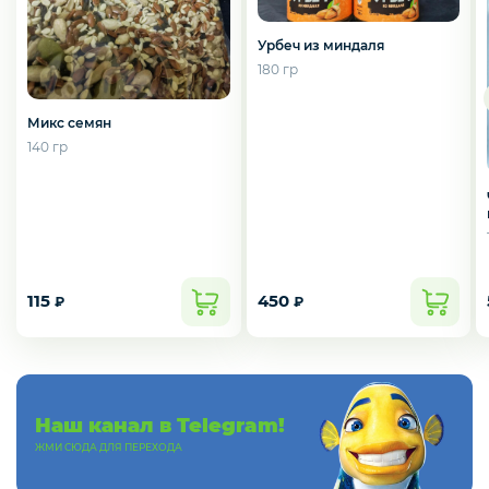
Слабосоленая рыба
Урбеч из миндаля
180 гр
Панировка
Микс семян
140 гр
Полуфабрикаты
Креветки
115
450
₽
₽
Орехи
Наш канал в Telegram!
Икра
ЖМИ СЮДА ДЛЯ ПЕРЕХОДА