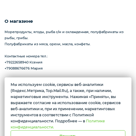
Пицца
О магазине
Морепродукты, ягоды, рыба с/м и охлажденная, полуфабрикаты из
рыбы, грибы.
Сиропы и топпинг
Полуфабрикаты из мяса, орехи, масла, конфеты.
Контактные номера тел.:
+79222658940 Ксения
Соусы
+79088676676 Мария
Мы используем cookie, сервисы веб-аналитики
Замороженная ягода
(Яндекс.Метрика, Top.Mail.Ru), а также, при наличии,
Желаете подозвать сотрудника
г. Тюмень, ул. Ю.Р.-Г. Эрвье, д.12к1
маркетинговые инструменты. Нажимая «Принять», вы
Ежедневно с 10:00 до 20:00
выражаете согласие на использование cookie, сервисов
Да
Нет
веб-аналитики и, при их применении, маркетинговых
Мороженое
инструментов в соответствии с Политикой
Условия доставки
конфиденциальности. Подробнее — в
Политике
конфиденциальности.