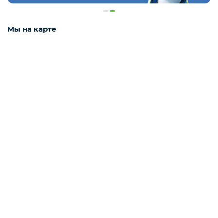
Деликатесы
Мы на карте
Утки
Соки
Сухофрукты
Сладости
Мёд