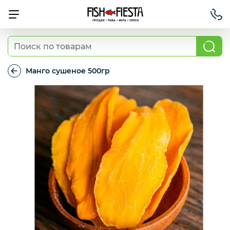
Свежие ягоды и фрукты
Манго сушеное 500гр
Манго
сушеное
Хит продаж
500гр
Охлажденная рыба
Березовские полуфабрикаты
Рыба красная с/м