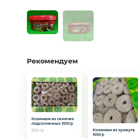
Креветки
Орехи
Икра
Деликатесы
Рекомендуем
Утки
Соки
Сухофрукты
Желаете 
Козинаки из семечек
подсолнечных 500гр
Козинаки из кунжута
500 гр
Сладости
500гр