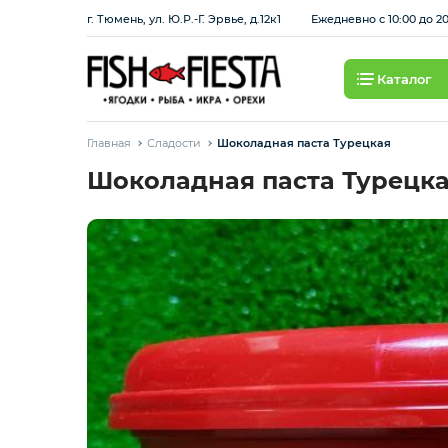
г. Тюмень, ул. Ю.Р.-Г. Эрвье, д.12к1
Ежедневно с 10:00 до 2
Каталог
Свежие ягоды и фрукты
Главная
Сладости
Шоколадная паста Турецкая
Хит продаж
Шоколадная паста Турецк
Охлажденная рыба
Березовские полуфабрикаты
Рыба красная с/м
Рыба белая с/м