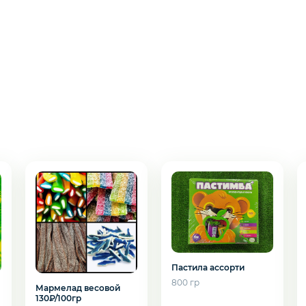
подозвать сотрудника
Пастила ассорти
800 гр
Мармелад весовой
Да
Нет
130₽/100гр