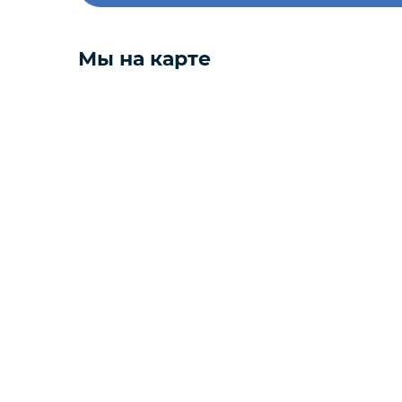
Копчености
Мы на карте
Курзе
Масло
Варенье
Фарш