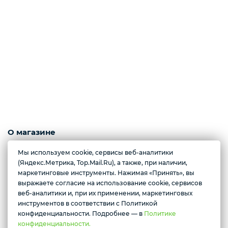
Слабосоленая рыба
Панировка
Полуфабрикаты
Креветки
О магазине
Морепродукты, ягоды, рыба с/м и охлажденная, полуфабрикаты из
Мы используем cookie, сервисы веб-аналитики
рыбы, грибы.
(Яндекс.Метрика, Top.Mail.Ru), а также, при наличии,
Орехи
Полуфабрикаты из мяса, орехи, масла, конфеты.
маркетинговые инструменты. Нажимая «Принять», вы
выражаете согласие на использование cookie, сервисов
Желаете подозвать сотрудника
Контактные номера тел.:
веб-аналитики и, при их применении, маркетинговых
+79222658940 Ксения
инструментов в соответствии с Политикой
Икра
Да
Нет
+79088676676 Мария
конфиденциальности. Подробнее — в
Политике
конфиденциальности.