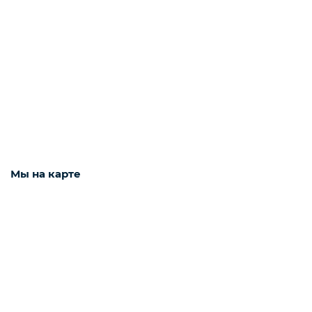
Рыба белая с/м
Северная рыба
Стейки и уха
Мы на карте
Филе
Рыбные пельмени