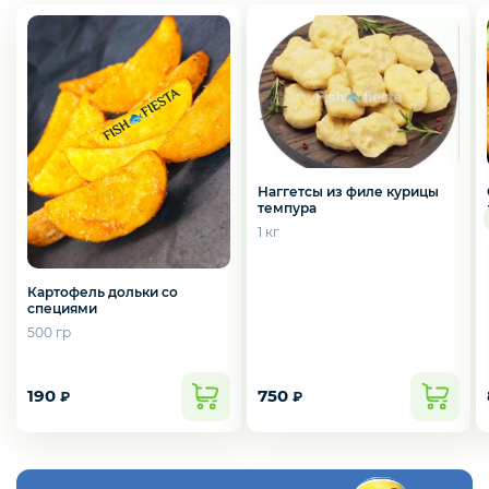
Слабосоленая рыба
Панировка
Полуфабрикаты
Наггетсы из филе курицы
темпура
1 кг
Креветки
Картофель дольки со
специями
500 гр
Орехи
190
750
₽
₽
Икра