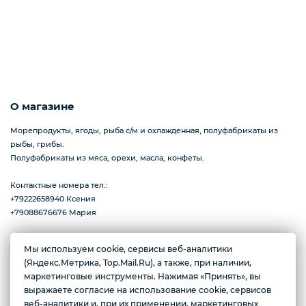
Пицца
Сиропы и топпинг
О магазине
Морепродукты, ягоды, рыба с/м и охлажденная, полуфабрикаты из
рыбы, грибы.
Соусы
Полуфабрикаты из мяса, орехи, масла, конфеты.
Контактные номера тел.:
+79222658940 Ксения
Замороженная ягода
+79088676676 Мария
Мы используем cookie, сервисы веб-аналитики
Мороженое
Желаете подозвать сотрудника
(Яндекс.Метрика, Top.Mail.Ru), а также, при наличии,
г. Тюмень, ул. Ю.Р.-Г. Эрвье, д.12к1
маркетинговые инструменты. Нажимая «Принять», вы
Ежедневно с 10:00 до 20:00
выражаете согласие на использование cookie, сервисов
Да
Нет
веб-аналитики и, при их применении, маркетинговых