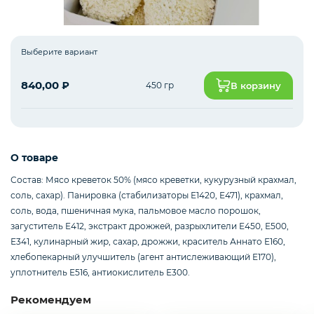
Рыба белая с/м
Выберите вариант
840,00
₽
450 гр
В корзину
Северная рыба
Стейки и уха
О товаре
Состав: Мясо креветок 50% (мясо креветки, кукурузный крахмал,
соль, сахар). Панировка (стабилизаторы Е1420, Е471), крахмал,
Филе
соль, вода, пшеничная мука, пальмовое масло порошок,
загуститель Е412, экстракт дрожжей, разрыхлители Е450, Е500,
Е341, кулинарный жир, сахар, дрожжи, краситель Аннато Е160,
хлебопекарный улучшитель (агент антислеживающий Е170),
Рыбные пельмени
уплотнитель Е516, антиокислитель Е300.
Рекомендуем