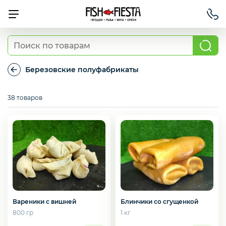
Свежие ягоды и фрукты
Березовские полуфабрикаты
Березовские
полуфабрикаты
Хит продаж
38 товаров
Охлажденная рыба
Березовские полуфабрикаты
Вареники с вишней
Блинчики со сгущенкой
800 гр
1 кг
Рыба красная с/м