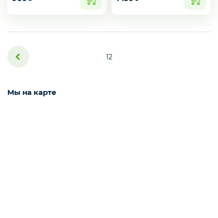
Деликатесы
Утки
1
2
Мы на карте
Соки
Сухофрукты
Сладости
Мёд