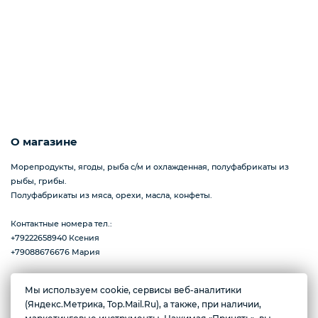
Пицца
Сиропы и топпинг
О магазине
Соусы
Морепродукты, ягоды, рыба с/м и охлажденная, полуфабрикаты из
рыбы, грибы.
Полуфабрикаты из мяса, орехи, масла, конфеты.
Замороженная ягода
Контактные номера тел.:
+79222658940 Ксения
+79088676676 Мария
Мороженое
Мы используем cookie, сервисы веб-аналитики
Желаете подозвать сотрудника
(Яндекс.Метрика, Top.Mail.Ru), а также, при наличии,
г. Тюмень, ул. Ю.Р.-Г. Эрвье, д.12к1