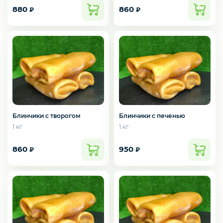
880
860
₽
₽
Рыба белая с/м
Северная рыба
Стейки и уха
Блинчики с творогом
Блинчики с печенью
1 кг
1 кг
Филе
860
950
₽
₽
Рыбные пельмени