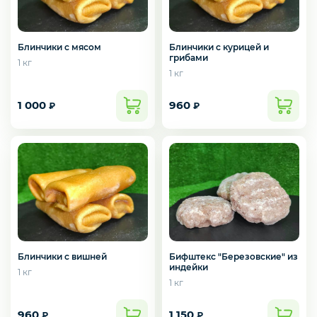
Слабосоленая рыба
Блинчики с мясом
Блинчики с курицей и
грибами
Панировка
1 кг
1 кг
1 000
960
₽
₽
Полуфабрикаты
Креветки
Орехи
Блинчики с вишней
Бифштекс "Березовские" из
индейки
1 кг
1 кг
Икра
960
1 150
₽
₽